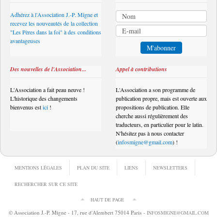
Adhérez à l'Association J.-P. Migne et
recevez les nouveautés de la collection
"Les Pères dans la foi" à des conditions
avantageuses
Des nouvelles de l'Association...
Appel à contributions
L'Association a fait peau neuve !
L'Association a son programme de
L'historique des changements
publication propre, mais est ouverte aux
bienvenus est
ici
!
propositions de publication. Elle
cherche aussi régulièrement des
traducteurs, en particulier pour le latin.
N'hésitez pas à nous contacter
(
infosmigne@gmail.com
) !
MENTIONS LÉGALES
PLAN DU SITE
LIENS
NEWSLETTERS
RECHERCHER SUR CE SITE
HAUT DE PAGE
© Association J.-P. Migne - 17, rue d'Alembert 75014 Paris -
INFOSMIGNE@GMAIL.COM