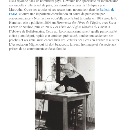
elle a rayonné dans de nombreux pays. Devenue une spécialiste du monachisme
ancien, elle s’intéressait de près, ces dernières années, à l’évêque syrien
Maroutha. Outre ses articles et ses recensions, notamment dans le
Bulletin de
l’AIM
, et outre une importante contribution au cours de patristique par
correspondance « Nos racines », qu'elle a contribué à fonder en 1988 avec le P.
Hamman, elle a publié en 2004 un
Panorama des Pères de l’Église
, avec Sœur
Lazare de Seilhac, puis en 2007
Les Pères de l'Église témoins du Christ
, à
l’Abbaye de Bellefontaine. Ceux qui la connaissaient savent quelle personnalité
c’était ; son départ, rapide et ô combien prématuré, touche non seulement ses
proches et ses amis, mais encore bien des lecteurs des Pères en France et ailleurs.
L'Association Migne, qui lui doit beaucoup, lui rend hommage et s'associe aux
prières de sa communauté et de sa famille.