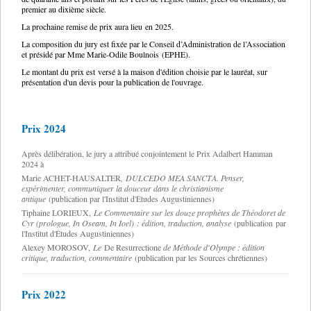
premier au dixième siècle.
La prochaine remise de prix aura lieu en 2025.
La composition du jury est fixée par le Conseil d’Administration de l’Association
et présidé par Mme Marie-Odile Boulnois (EPHE).
Le montant du prix est versé à la maison d'édition choisie par le lauréat, sur
présentation d'un devis pour la publication de l'ouvrage.
Prix 2024
Après délibération, le jury a attribué conjointement le Prix Adalbert Hamman
2024 à
Marie ACHET-HAUSALTER
,
DULCEDO MEA SANCTA. Penser,
expérimenter, communiquer la douceur dans le christianisme
antique
(publication par l'Institut d'Études Augustiniennes)
Tiphaine LORIEUX,
Le Commentaire sur les douze prophètes de Théodoret de
Cyr (prologue, In Oseam, In Ioel)
: édition, traduction, analyse
(publication
par
l'Institut d'Études Augustiniennes)
Alexey MOROSOV,
Le
De Resurrectione
de Méthode d'Olympe : édition
critique, traduction, commentaire
(publication par les Sources chrétiennes)
Prix 2022