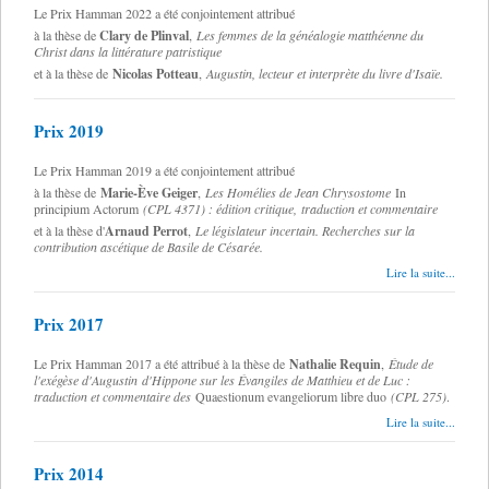
Le Prix Hamman 2022 a été conjointement attribué
Clary de Plinval
à la thèse de
,
Les femmes de la généalogie matthéenne du
Christ dans la littérature patristique
Nicolas Potteau
et à la thèse de
,
Augustin, lecteur et interprète du livre d'Isaïe.
Prix 2019
Le Prix Hamman 2019 a été conjointement attribué
à la thèse de
Marie-Ève Geiger
,
Les Homélies de Jean Chrysostome
In
principium Actorum
(CPL 4371) : édition critique, traduction et commentaire
et à la thèse d'
Arnaud Perrot
,
Le législateur incertain. Recherches sur la
contribution ascétique de Basile de Césarée.
Lire la suite...
Prix 2017
Le Prix Hamman 2017 a été attribué à la thèse de
Nathalie Requin
,
Étude de
l'exégèse d'Augustin d'Hippone sur les Évangiles de Matthieu et de Luc :
traduction et commentaire des
Quaestionum evangeliorum libre duo
(CPL 275)
.
Lire la suite...
Prix 2014