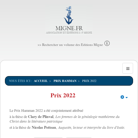
>> Rechercher un volume des Editions Migne
VOUS ÊTES ICI :
ACCUEIL
PRIX HAMMAN
PRIX 2022
Prix 2022
Empt
Le Prix Hamman 2022 a été conjointement attribué
Clary de Plinval
à la thèse de
,
Les femmes de la généalogie matthéenne du
Christ dans la littérature patristique
Nicolas Potteau
et à la thèse de
,
Augustin, lecteur et interprète du livre d'Isaïe.