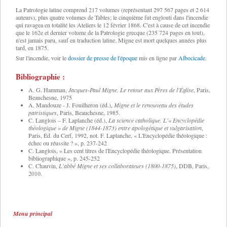
La Patrologie latine comprend 217 volumes (représentant 297 567 pages et 2 614
auteurs), plus quatre volumes de Tables; le cinquième fut englouti dans l'incendie
qui ravagea en totalité les Ateliers le 12 février 1868. C'est à cause de cet incendie
que le 162e et dernier volume de la Patrologie grecque (235 724 pages en tout),
n'est jamais paru, sauf en traduction latine. Migne est mort quelques années plus
tard, en 1875.
Sur l'incendie, voir le
dossier de presse de l'époque
mis en ligne par
Albocicade
.
Bibliographie :
A. G. Hamman,
Jacques-Paul Migne. Le retour aux Pères de l'Église
, Paris,
Beauchesne, 1975
A. Mandouze - J. Fouilheron (éd.),
Migne et le renouveau des études
patristiques
, Paris, Beauchesne, 1985.
C. Langlois – F. Laplanche (éd.),
La science catholique. L'« Encyclopédie
théologique » de Migne (1844-1873) entre apologétique et vulgarisation
,
Paris, Éd. du Cerf, 1992, not. F. Laplanche, « L'Encyclopédie théologique :
échec ou réussite ? », p. 237-242
C. Langlois, « Les cent titres de l'Encyclopédie théologique. Présentation
bibliographique », p. 245-252
C. Chauvin,
L'abbé Migne et ses collaborateurs (1800-1875)
, DDB, Paris,
2010.
Menu principal