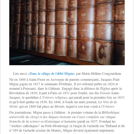
Lire aussi «
Dans le sillage de l'abbé Migne
» par Marie-Hélène Congourdeau
Né en 1800 à Saint-Flour en Auvergne de parents commerçants, Jacques-Paul
Migne gagne en 1817 le séminaire d'Orléans. Il est ordonné prêtre en 1824 et
nommé à Puiseaux, dans le Gâtinais. Engagé dans la défense de l'Eglise après la
Révolution de 1830, il part à Paris en 1831 pour fonder, rue des Fossés-Saint-
Jacques, le quotidien
L'Univers religieux
, qui paraît pour la première fois en 1833
et qu'il doit quitter en 1836. En 1846, il fonde un autre journal,
La Voix de la
Vérité
, qui en 1860 fait place au
Monde
, lequel à son tour s'unit à
l'Univers
.
Du journalisme, Migne passe à l'édition : le premier volume de la
Bibliothèque
universelle du clergé et des laïques instruits
ou
Cours complets sur chaque
branche de la science ecclésiastique et humaine
paraît en 1837. Fondant les
"Ateliers catholiques" au Petit-Montrouge (à l'angle de l'actuelle rue Thibaud et du
n°189 de l'actuelle avenue du Maine), Migne devient également imprimeur,