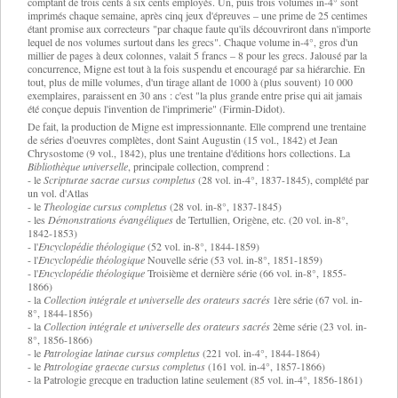
comptant de trois cents à six cents employés. Un, puis trois volumes in-4° sont
imprimés chaque semaine, après cinq jeux d'épreuves – une prime de 25 centimes
étant promise aux correcteurs "par chaque faute qu'ils découvriront dans n'importe
lequel de nos volumes surtout dans les grecs". Chaque volume in-4°, gros d'un
millier de pages à deux colonnes, valait 5 francs – 8 pour les grecs. Jalousé par la
concurrence, Migne est tout à la fois suspendu et encouragé par sa hiérarchie. En
tout, plus de mille volumes, d'un tirage allant de 1000 à (plus souvent) 10 000
exemplaires, paraissent en 30 ans : c'est "la plus grande entre prise qui ait jamais
été conçue depuis l'invention de l'imprimerie" (Firmin-Didot).
De fait, la production de Migne est impressionnante. Elle comprend une trentaine
de séries d'oeuvres complètes, dont Saint Augustin (15 vol., 1842) et Jean
Chrysostome (9 vol., 1842), plus une trentaine d'éditions hors collections. La
Bibliothèque universelle
, principale collection, comprend :
- le
Scripturae sacrae cursus completus
(28 vol. in-4°, 1837-1845), complété par
un vol. d'Atlas
- le
Theologiae cursus completus
(28 vol. in-8°, 1837-1845)
- les
Démonstrations évangéliques
de Tertullien, Origène, etc. (20 vol. in-8°,
1842-1853)
- l'
Encyclopédie théologique
(52 vol. in-8°, 1844-1859)
- l'
Encyclopédie théologique
Nouvelle série (53 vol. in-8°, 1851-1859)
- l'
Encyclopédie théologique
Troisième et dernière série (66 vol. in-8°, 1855-
1866)
- la
Collection intégrale et universelle des orateurs sacrés
1ère série (67 vol. in-
8°, 1844-1856)
- la
Collection intégrale et universelle des orateurs sacrés
2ème série (23 vol. in-
8°, 1856-1866)
- le
Patrologiae latinae cursus completus
(221 vol. in-4°, 1844-1864)
- le
Patrologiae graecae cursus completus
(161 vol. in-4°, 1857-1866)
- la Patrologie grecque en traduction latine seulement (85 vol. in-4°, 1856-1861)