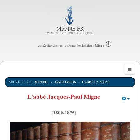
>> Rechercher un volume des Editions Migne
VOUS ÊTES ICI :
ACCUEIL
ASSOCIATION
L'ABBÉ J.P. MIGNE
L'abbé Jacques-Paul Migne
Empt
(1800-1875)