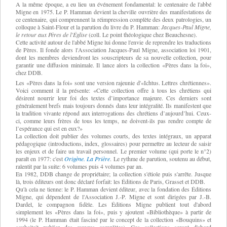
A la même époque, a eu lieu un événement fondamental: le centenaire de l'abbé
Migne en 1975. Le P. Hamman devient la cheville ouvrière des manifestations de
ce centenaire, qui comprennent la réimpression complète des deux patrologies, un
colloque à Saint-Flour et la parution du livre du P. Hamman:
Jacques-Paul Migne,
le retour aux Pères de l'Église
(coll. Le point théologique chez Beauchesne).
Cette activité autour de l'abbé Migne lui donne l'envie de reprendre les traductions
de Pères. Il fonde alors l'Association Jacques-Paul Migne, association loi 1901,
dont les membres deviendront les souscripteurs de sa nouvelle collection, pour
garantir une diffusion minimale. Il lance alors la collection «Pères dans la foi»,
chez DDB.
Les «Pères dans la foi» sont une version rajeunie d'«Ichtus. Lettres chrétiennes».
Voici comment il la présente: «Cette collection offre à tous les chrétiens qui
désirent nourrir leur foi des textes d’importance majeure. Ces derniers sont
généralement brefs mais toujours donnés dans leur intégralité. Ils manifestent que
la tradition vivante répond aux interrogations des chrétiens d’aujourd’hui. Ceux-
ci, comme leurs frères de tous les temps, ne doivent-ils pas rendre compte de
l’espérance qui est en eux?»
La collection doit publier des volumes courts, des textes intégraux, un apparat
pédagogique (introductions, index, glossaires) pour permettre au lecteur de saisir
les enjeux et de faire un travail personnel. Le premier volume (qui porte le n°2)
paraît en 1977: c'est
Origène. La Prière
. Le rythme de parution, soutenu au début,
ralentit par la suite: 6 volumes puis 4 volumes par an.
En 1982, DDB change de propriétaire; la collection s'étiole puis s'arrête. Jusque
là, trois éditeurs ont donc déclaré forfait: les Éditions de Paris, Grasset et DDB.
Qu'à cela ne tienne: le P. Hamman devient éditeur, avec la fondation des Éditions
Migne, qui dépendent de l'Association J.-P. Migne et sont dirigées par J.-B.
Dardel, le compagnon fidèle. Les Éditions Migne publient tout d'abord
simplement les «Pères dans la foi», puis y ajoutent «Bibliothèque» à partir de
1994 (le P. Hamman était fasciné par le concept de la collection «Bouquins» et