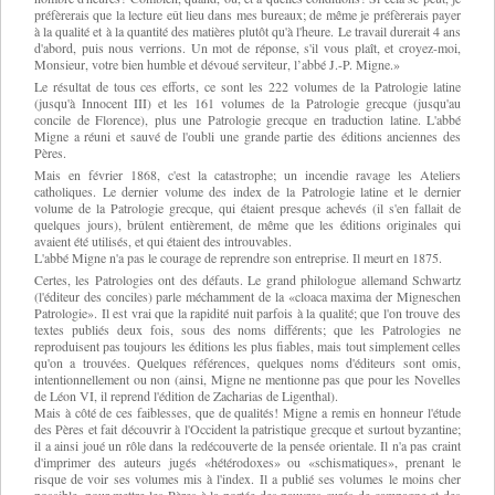
préfèrerais que la lecture eût lieu dans mes bureaux; de même je préfèrerais payer
à la qualité et à la quantité des matières plutôt qu'à l'heure. Le travail durerait 4 ans
d'abord, puis nous verrions. Un mot de réponse, s'il vous plaît, et croyez-moi,
Monsieur, votre bien humble et dévoué serviteur, l’abbé J.-P. Migne.»
Le résultat de tous ces efforts, ce sont les 222 volumes de la Patrologie latine
(jusqu'à Innocent III) et les 161 volumes de la Patrologie grecque (jusqu'au
concile de Florence), plus une Patrologie grecque en traduction latine. L'abbé
Migne a réuni et sauvé de l'oubli une grande partie des éditions anciennes des
Pères.
Mais en février 1868, c'est la catastrophe; un incendie ravage les Ateliers
catholiques. Le dernier volume des index de la Patrologie latine et le dernier
volume de la Patrologie grecque, qui étaient presque achevés (il s'en fallait de
quelques jours), brûlent entièrement, de même que les éditions originales qui
avaient été utilisés, et qui étaient des introuvables.
L'abbé Migne n'a pas le courage de reprendre son entreprise. Il meurt en 1875.
Certes, les Patrologies ont des défauts. Le grand philologue allemand Schwartz
(l'éditeur des conciles) parle méchamment de la «cloaca maxima der Migneschen
Patrologie». Il est vrai que la rapidité nuit parfois à la qualité; que l'on trouve des
textes publiés deux fois, sous des noms différents; que les Patrologies ne
reproduisent pas toujours les éditions les plus fiables, mais tout simplement celles
qu'on a trouvées. Quelques références, quelques noms d'éditeurs sont omis,
intentionnellement ou non (ainsi, Migne ne mentionne pas que pour les Novelles
de Léon VI, il reprend l'édition de Zacharias de Ligenthal).
Mais à côté de ces faiblesses, que de qualités! Migne a remis en honneur l'étude
des Pères et fait découvrir à l'Occident la patristique grecque et surtout byzantine;
il a ainsi joué un rôle dans la redécouverte de la pensée orientale. Il n'a pas craint
d'imprimer des auteurs jugés «hétérodoxes» ou «schismatiques», prenant le
risque de voir ses volumes mis à l'index. Il a publié ses volumes le moins cher