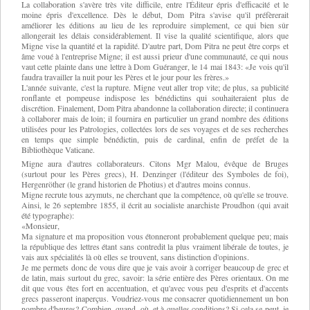
La collaboration s'avère très vite difficile, entre l'Éditeur épris d'efficacité et le
moine épris d'excellence. Dès le début, Dom Pitra s'avise qu'il préfèrerait
améliorer les éditions au lieu de les reproduire simplement, ce qui bien sûr
allongerait les délais considérablement. Il vise la qualité scientifique, alors que
Migne vise la quantité et la rapidité. D'autre part, Dom Pitra ne peut être corps et
âme voué à l'entreprise Migne; il est aussi prieur d'une communauté, ce qui nous
vaut cette plainte dans une lettre à Dom Guéranger, le 14 mai 1843: «Je vois qu'il
faudra travailler la nuit pour les Pères et le jour pour les frères.»
L'année suivante, c'est la rupture. Migne veut aller trop vite; de plus, sa publicité
ronflante et pompeuse indispose les bénédictins qui souhaiteraient plus de
discrétion. Finalement, Dom Pitra abandonne la collaboration directe; il continuera
à collaborer mais de loin; il fournira en particulier un grand nombre des éditions
utilisées pour les Patrologies, collectées lors de ses voyages et de ses recherches
en temps que simple bénédictin, puis de cardinal, enfin de préfet de la
Bibliothèque Vaticane.
Migne aura d'autres collaborateurs. Citons Mgr Malou, évêque de Bruges
(surtout pour les Pères grecs), H. Denzinger (l'éditeur des Symboles de foi),
Hergenröther (le grand historien de Photius) et d'autres moins connus.
Migne recrute tous azymuts, ne cherchant que la compétence, où qu'elle se trouve.
Ainsi, le 26 septembre 1855, il écrit au socialiste anarchiste Proudhon (qui avait
été typographe):
«Monsieur,
Ma signature et ma proposition vous étonneront probablement quelque peu; mais
la république des lettres étant sans contredit la plus vraiment libérale de toutes, je
vais aux spécialités là où elles se trouvent, sans distinction d'opinions.
Je me permets donc de vous dire que je vais avoir à corriger beaucoup de grec et
de latin, mais surtout du grec, savoir: la série entière des Pères orientaux. On me
dit que vous êtes fort en accentuation, et qu'avec vous peu d'esprits et d'accents
grecs passeront inaperçus. Voudriez-vous me consacrer quotidiennement un bon
nombre d'heures? Combien, quand, où, et à quelles conditions? Si cela se peut, je