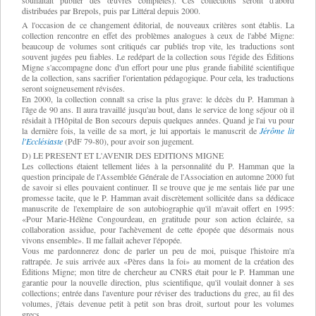
souhaitait publier des œuvres complètes). Ces collections seront d'abord
distribuées par Brepols, puis par Littéral depuis 2000.
A l'occasion de ce changement éditorial, de nouveaux critères sont établis. La
collection rencontre en effet des problèmes analogues à ceux de l'abbé Migne:
beaucoup de volumes sont critiqués car publiés trop vite, les traductions sont
souvent jugées peu fiables. Le redépart de la collection sous l'égide des Éditions
Migne s'accompagne donc d'un effort pour une plus grande fiabilité scientifique
de la collection, sans sacrifier l'orientation pédagogique. Pour cela, les traductions
seront soigneusement révisées.
En 2000, la collection connaît sa crise la plus grave: le décès du P. Hamman à
l'âge de 90 ans. Il aura travaillé jusqu'au bout, dans le service de long séjour où il
résidait à l'Hôpital de Bon secours depuis quelques années. Quand je l'ai vu pour
la dernière fois, la veille de sa mort, je lui apportais le manuscrit de
Jérôme lit
l'Ecclésiaste
(PdF 79-80), pour avoir son jugement.
D) LE PRESENT ET L'AVENIR DES EDITIONS MIGNE
Les collections étaient tellement liées à la personnalité du P. Hamman que la
question principale de l'Assemblée Générale de l'Association en automne 2000 fut
de savoir si elles pouvaient continuer. Il se trouve que je me sentais liée par une
promesse tacite, que le P. Hamman avait discrètement sollicitée dans sa dédicace
manuscrite de l'exemplaire de son autobiographie qu'il m'avait offert en 1995:
«Pour Marie-Hélène Congourdeau, en gratitude pour son action éclairée, sa
collaboration assidue, pour l'achèvement de cette épopée que désormais nous
vivons ensemble». Il me fallait achever l'épopée.
Vous me pardonnerez donc de parler un peu de moi, puisque l'histoire m'a
rattrapée. Je suis arrivée aux «Pères dans la foi» au moment de la création des
Éditions Migne; mon titre de chercheur au CNRS était pour le P. Hamman une
garantie pour la nouvelle direction, plus scientifique, qu'il voulait donner à ses
collections; entrée dans l'aventure pour réviser des traductions du grec, au fil des
volumes, j'étais devenue petit à petit son bras droit, surtout pour les volumes
grecs.