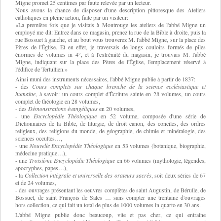
Migne promet 25 centimes par faute relevée par un lecteur.
Nous avons la chance de disposer d'une description pittoresque des Ateliers
catholiques en pleine action, faite par un visiteur:
«La première fois que je visitais à Montrouge les ateliers de l'abbé Migne un
employé me dit: Entrez dans ce magasin, prenez la rue de la Bible à droite, puis la
rue Bossuet à gauche, et au bout vous trouverez M. l'abbé Migne, sur la place des
Pères de l'Église. Et en effet, je traversais de longs couloirs formés de piles
énormes de volumes in 4°, et à l'extrémité du magasin, je trouvais M. l'abbé
Migne, indiquant sur la place des Pères de l'Église, l'emplacement réservé à
l'édifice de Tertullien.»
Ainsi muni des instruments nécessaires, l'abbé Migne publie à partir de 1837:
- des
Cours complets sur chaque branche de la science ecclésiastique et
humaine
, à savoir: un cours complet d'Écriture sainte en 28 volumes, un cours
complet de théologie en 28 volumes,
- des
Démonstrations évangéliques
en 20 volumes,
- une
Encyclopédie Théologique
en 52 volume, composée d'une série de
Dictionnaires de la Bible, de liturgie, de droit canon, des conciles, des ordres
religieux, des religions du monde, de géographie, de chimie et minéralogie, des
sciences occultes…,
- une
Nouvelle Encyclopédie Théologique
en 53 volumes (botanique, biographie,
médecine pratique…),
- une
Troisième Encyclopédie Théologique
en 66 volumes (mythologie, légendes,
apocryphes, papes…),
- la
Collection intégrale et universelle des orateurs sacrés
, soit deux séries de 67
et de 24 volumes,
- des ouvrages présentant les oeuvres complètes de saint Augustin, de Bérulle, de
Bossuet, de saint François de Sales … sans compter une trentaine d'ouvrages
hors collection, ce qui fait un total de plus de 1000 volumes in quarto en 30 ans.
L'abbé Migne publie donc beaucoup, vite et pas cher, ce qui entraîne