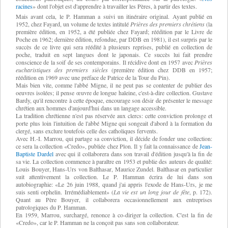
racines
» dont l'objet est d'apprendre à travailler les Pères, à partir des textes.
Mais avant cela, le P. Hamman a suivi un itinéraire original. Ayant publié en
1952, chez Fayard, un volume de textes intitulé
Prières des premiers chrétiens
(la
première édition, en 1952, a été publiée chez Fayard; réédition par le Livre de
Poche en 1962; dernière édition, refondue, par DDB en 1981), il est surpris par le
succès de ce livre qui sera réédité à plusieurs reprises, publié en collection de
poche, traduit en sept langues dont le japonais. Ce succès lui fait prendre
conscience de la soif de ses contemporains. Il récidive dont en 1957 avec
Prières
eucharistiques des premiers siècles
(première édition chez DDB en 1957;
réédition en 1969 avec une préface de Patrice de la Tour du Pin).
Mais bien vite, comme l'abbé Migne, il ne peut pas se contenter de publier des
oeuvres isolées; il pense œuvre de longue haleine, c'est-à-dire collection. Gustave
Bardy, qu'il rencontre à cette époque, encourage son désir de présenter le message
chrétien aux hommes d'aujourd'hui dans un langage accessible.
La tradition chrétienne n'est pas réservée aux clercs: cette conviction prolonge et
porte plus loin l'intuition de l'abbé Migne qui songeait d'abord à la formation du
clergé, sans exclure toutefois celle des catholiques fervents.
Avec H.-I. Marrou, qui partage sa conviction, il décide de fonder une collection:
ce sera la collection «Credo», publiée chez Plon. Il y fait la connaissance de
Jean-
Baptiste Dardel
avec qui il collaborera dans son travail d'édition jusqu'à la fin de
sa vie. La collection commence à paraître en 1953 et publie des auteurs de qualité:
Louis Bouyer, Hans-Urs von Balthasar, Maurice Zundel. Balthasar en particulier
suit attentivement la collection. Le P. Hamman écrira de lui dans son
autobiographie: «Le 26 juin 1988, quand j'ai appris l'exode de Hans-Urs, je me
suis senti orphelin. Irrémédiablement» (
La vie est un long jour de fête
, p. 172).
Quant au Père Bouyer, il collaborera occasionnellement aux entreprises
patrologiques du P. Hamman.
En 1959, Marrou, surchargé, renonce à co-diriger la collection. C'est la fin de
«Credo», car le P. Hamman ne la conçoit pas sans son collaborateur.