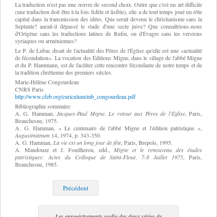
La traduction n'est pas une œuvre de second choix. Outre que c'est un art difficile
(une traduction doit être à la fois fidèle et lisible), elle a de tout temps joué un rôle
capital dans la transmission des idées. Que serait devenu le christianisme sans la
Septante? aurait-il dépassé le stade d'une secte juive? Que connaîtrions-nous
d'Origène sans les traductions latines de Rufin, ou d'Évagre sans les versions
syriaques ou arméniennes?
Le P. de Lubac disait de l'actualité des Pères de l'Église qu'elle est une «actualité
de fécondation». La vocation des Éditions Migne, dans le sillage de l'abbé Migne
et du P. Hammann, est de faciliter cette rencontre fécondante de notre temps et de
la tradition chrétienne des premiers siècles.
Marie-Hélène Congourdeau
CNRS Paris
http://www.cfeb.org/curiculum/mb_congourdeau.pdf
Bibliographie sommaire:
A. G. Hamman,
Jacques-Paul Migne. Le retour aux Pères de l'Église
, Paris,
Beauchesne, 1975.
A. G. Hamman, « Le centenaire de l'abbé Migne et l'édition patristique »,
Augustinianum
14, 1974, p. 343-350.
A. G. Hamman,
La vie est un long jour de fête
, Paris, Brepols, 1995.
A. Mandouze et J. Fouilheron, edd.,
Migne et le renouveau des études
patristiques: Actes du Colloque de Saint-Flour, 7-8 Juillet 1975
, Paris,
Beauchesne, 1985.
Précédent
Les enregistrements audio des deux séries de