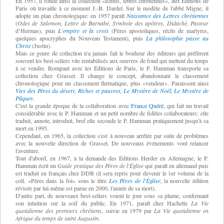
En 1957, il fonde ainsi la collection «Ichtus, lettres chrétiennes», aux Éditions de
Paris où travaille à ce moment J.-B. Dardel. Sur le modèle de l'abbé Migne, il
adopte un plan chronologique: en 1957 paraît
Naissance des Lettres chrétiennes
(
Odes de Salomon, Lettre de Barnabé, Symbole des apôtres, Didachè, Pasteur
d’Hermas), puis
L'empire et la croix
(Pères apostoliques, récits de martyres,
quelques apocryphes du Nouveau Testament), puis
La philosophie passe au
Christ
(Justin).
Mais ce genre de collection n'a jamais fait le bonheur des éditeurs qui préfèrent
souvent les best-sellers vite rentabilisés aux oeuvres de fond qui mettent du temps
à se vendre. Rompant avec les Éditions de Paris, le P. Hamman transporte sa
collection chez Grasset. Il change le concept, abandonnant le classement
chronologique pour un classement thématique, plus «vendeur». Paraissent ainsi
Vies des Pères du désert
,
Riches et pauvres
,
Le Mystère de Noël
,
Le Mystère de
Pâques
.
C'est la grande époque de la collaboration avec
France Quéré
, qui fait un travail
considérable avec le P. Hamman et un petit nombre de fidèles collaborateurs: elle
traduit, annote, introduit, bref elle seconde le P. Hamman pratiquement jusqu'à sa
mort en 1995.
Cependant, en 1965, la collection s'est à nouveau arrêtée par suite de problèmes
avec la nouvelle direction de Grasset. De nouveaux événements vont relancer
l'aventure.
Tout d'abord, en 1967, à la demande des Éditions Herder en Allemagne, le P.
Hamman écrit un
Guide pratique des Pères de l'Église
qui paraît en allemand puis
est traduit en français chez DDB (il sera repris pour devenir le 1er volume de la
coll. «Pères dans la foi» sous le titre
Les Pères de l'Église
; la nouvelle édition
révisée par lui-même est parue en 2000, l'année de sa mort).
D'autre part, de nouveaux best-sellers voient le jour sous sa plume, confirmant
son intuition sur la soif du public. En 1971, paraît chez Hachette
La Vie
quotidienne des premiers chrétiens
, suivie en 1979 par
La Vie quotidienne en
Afrique du temps de saint Augustin
.