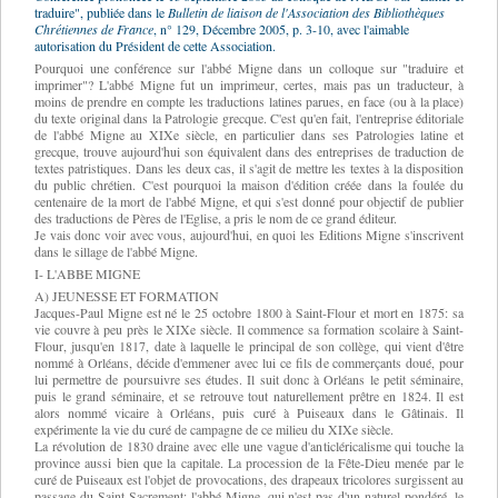
traduire", publiée dans le
Bulletin de liaison de l'Association des Bibliothèques
Chrétiennes de France
, n° 129, Décembre 2005, p. 3-10, avec l'aimable
autorisation du Président de cette Association.
Pourquoi une conférence sur l'abbé Migne dans un colloque sur "traduire et
imprimer"? L'abbé Migne fut un imprimeur, certes, mais pas un traducteur, à
moins de prendre en compte les traductions latines parues, en face (ou à la place)
du texte original dans la Patrologie grecque. C'est qu'en fait, l'entreprise éditoriale
de l'abbé Migne au XIXe siècle, en particulier dans ses Patrologies latine et
grecque, trouve aujourd'hui son équivalent dans des entreprises de traduction de
textes patristiques. Dans les deux cas, il s'agit de mettre les textes à la disposition
du public chrétien. C'est pourquoi la maison d'édition créée dans la foulée du
centenaire de la mort de l'abbé Migne, et qui s'est donné pour objectif de publier
des traductions de Pères de l'Eglise, a pris le nom de ce grand éditeur.
Je vais donc voir avec vous, aujourd'hui, en quoi les Editions Migne s'inscrivent
dans le sillage de l'abbé Migne.
I- L'ABBE MIGNE
A) JEUNESSE ET FORMATION
Jacques-Paul Migne est né le 25 octobre 1800 à Saint-Flour et mort en 1875: sa
vie couvre à peu près le XIXe siècle. Il commence sa formation scolaire à Saint-
Flour, jusqu'en 1817, date à laquelle le principal de son collège, qui vient d'être
nommé à Orléans, décide d'emmener avec lui ce fils de commerçants doué, pour
lui permettre de poursuivre ses études. Il suit donc à Orléans le petit séminaire,
puis le grand séminaire, et se retrouve tout naturellement prêtre en 1824. Il est
alors nommé vicaire à Orléans, puis curé à Puiseaux dans le Gâtinais. Il
expérimente la vie du curé de campagne de ce milieu du XIXe siècle.
La révolution de 1830 draine avec elle une vague d'anticléricalisme qui touche la
province aussi bien que la capitale. La procession de la Fête-Dieu menée par le
curé de Puiseaux est l'objet de provocations, des drapeaux tricolores surgissent au
passage du Saint-Sacrement; l'abbé Migne, qui n'est pas d'un naturel pondéré, le