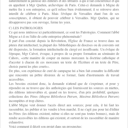
naturellement la jalousie des éditeurs et des libraires à qui il fait concurrence et qui
en appellent à Mgr Quélen, archevêque de Paris. Celui-ci demande à Migne de
mettre fin à son entreprise, ce qu'il refuse bien évidemment; il se retrouve alors
interdit de célébrer à Paris. Mais l'évêque de Versailles étant l'un de ses
souscripteurs, il obtient de pouvoir célébrer à Versailles. Mgr Quélen, qui ne
désapprouve pas son ouvrage, ferme les yeux.
C) LES PATROLOGIES
Ce qui nous intéresse ici particulièrement, ce sont les Patrologies. Comment l'abbé
Migne a-t-il eu l'idée de cette entreprise phénoménale?
Il part d'un constat: depuis la Révolution, l'Église de France se trouve dans un
piteux état intellectuel; la plupart des bibliothèques de diocèses ou de couvents ont
été dispersées, la formation intellectuelle du clergé est insuffisante. Un évêque de
l'époque, Mgr Calvet, évoque, à propos de sa propre formation au séminaire de
Cahors, «cette manière de couper en menus morceaux la doctrine catholique et
d'accoler à chacun de ces morceaux un texte de l'Écriture et un texte de Père,
choisis parmi les plus courts».
De plus, son expérience de curé de campagne lui a bien fait connaître la difficulté
que rencontre un prêtre désireux de se former, faute d'instruments de travail
accessibles.
Les besoins existent donc, la demande n'attend que de s'exprimer, et pour y
répondre on ne trouve que des anthologies qui fournissent les sources en miettes,
des éditions introuvables et, quand on les trouve, d'un prix prohibitif, quelques
collections des Pères (
Magna Bibliotheca Patrum, Maxima Bibliotheca Patrum
)
incomplètes et trop chères.
L'abbé Migne veut donner l'accès direct aux sources; pour cela, il lui faut les
rassembler, les publier et les vendre à bon marché. Il ne s'agit pas pour lui d'éditer
les Pères (les éditions existent, même si elles ne sont pas toutes bonnes), mais de
rendre accessibles les éditions qui existent, et surtout de les rassembler de manière
exhaustive.
Voici comment il décrit son projet dans un prospectus: