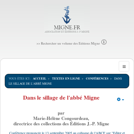
>> Rechercher un volume des Editions Migne
VOUS ÊTES ICI :
ACCUEIL
TEXTES EN LIGNE
CONFÉRENCES
DANS
LE SILLAGE DE L'ABBÉ MIGNE
Dans le sillage de l'abbé Migne
Empt
par
Marie-Hélène Congourdeau
,
directrice des collections des Éditions J.-P. Migne
Conférence prononcée le 13 septembre 2005 au colloque de l'ABCF sur "Editer et