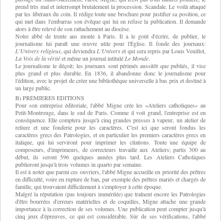
prend très mal et interrompt brutalement la procession. Scandale. Le voilà attaqué
par les libéraux du coin. Il rédige toute une brochure pour justifier sa position, ce
qui met dans l'embarras son évêque qui lui en refuse la publication. Il demande
alors à être relevé de son rattachement au diocèse.
Notre abbé de trente ans monte à Paris. Il a le goût d'écrire, de publier, le
journalisme lui paraît une œuvre utile pour l'Église. Il fonde des journaux:
L'Univers religieux
, qui deviendra
L'Univers
et qui sera repris par Louis Veuillot,
La Voix de la vérité
et même un journal intitulé
Le Monde
.
Le journalisme le déçoit; les journaux sont périmés aussitôt que publiés, il vise
plus grand et plus durable. En 1836, il abandonne donc le journalisme pour
l'édition, avec le projet de créer une bibliothèque universelle à bas prix et destiné à
un large public.
B) PREMIERES EDITIONS
Pour son entreprise éditoriale, l'abbé Migne crée les «Ateliers catholiques» au
Petit-Montrouge, dans le sud de Paris. Comme il voit grand, l'entreprise est en
conséquence. Elle comptera jusqu'à cinq grandes presses à vapeur, un atelier de
reliure et une fonderie pour les caractères. C'est ici que seront fondus les
caractères grecs des Patrologies, et en particulier les premiers caractères grecs en
italique, qui lui serviront pour imprimer les citations. Toute une équipe de
composeurs, d'imprimeurs, de correcteurs travaille aux Ateliers; partis 300 au
début, ils seront 596 quelques années plus tard. Les Ateliers Catholiques
publieront jusqu'à trois volumes in quarto par semaine.
Il est à noter que parmi ces ouvriers, l'abbé Migne accueille en priorité des prêtres
en difficulté, voire en rupture de ban, par exemple des prêtres mariés et chargés de
famille, qui trouvaient difficilement à s'employer à cette époque.
Malgré la réputation (pas toujours imméritée) que traînent encore les Patrologies
d'être bourrées d'erreurs matérielles et de coquilles, Migne attache une grande
importance à la correction de ses volumes. Une publication peut compter jusqu'à
cinq jeux d'épreuves, ce qui est considérable. Sûr de ses vérifications, l'abbé