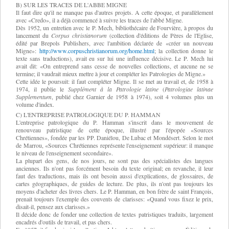
B) SUR LES TRACES DE L'ABBE MIGNE
Il faut dire qu'il ne manque pas d'autres projets. A cette époque, et parallèlement
avec «Credo», il a déjà commencé à suivre les traces de l'abbé Migne.
Dès 1952, un entretien avec le P. Mech, bibliothécaire de Fourvière, à propos du
lancement du
Corpus christianorum
(collection d'éditions de Pères de l'Eglise,
édité par Brepols Publishers, avec l'ambition déclarée de «créer un nouveau
Migne»:
http://www.corpuschristianorum.org/home.html
; la collection donne le
texte sans traductions), avait eu sur lui une influence décisive. Le P. Mech lui
avait dit: «On entreprend sans cesse de nouvelles collections, et aucune ne se
termine; il vaudrait mieux mettre à jour et compléter les Patrologies de Migne.»
Cette idée le poursuit: il faut compléter Migne. Il se met au travail et, de 1958 à
1974, il publie le
Supplément à la Patrologie latine
(
Patrologiae latinae
Supplementum
, publié chez Garnier de 1958 à 1974), soit 4 volumes plus un
volume d'index.
C) L'ENTREPRISE PATROLOGIQUE DU P. HAMMAN
L'entreprise patrologique du P. Hamman s'inscrit dans le mouvement de
renouveau patristique de cette époque, illustré par l'épopée «Sources
Chrétiennes», fondée par les PP. Daniélou, De Lubac et Mondésert. Selon le mot
de Marrou, «Sources Chrétiennes représente l'enseignement supérieur: il manque
le niveau de l'enseignement secondaire».
La plupart des gens, de nos jours, ne sont pas des spécialistes des langues
anciennes. Ils n'ont pas forcément besoin du texte original; en revanche, il leur
faut des traductions, mais ils ont besoin aussi d'explications, de glossaires, de
cartes géographiques, de guides de lecture. De plus, ils n'ont pas toujours les
moyens d'acheter des livres chers. Le P. Hamman, en bon frère de saint François,
prenait toujours l'exemple des couvents de clarisses: «Quand vous fixez le prix,
disait-il, pensez aux clarisses.»
Il décide donc de fonder une collection de textes patristiques traduits, largement
encadrés d'outils de travail, et pas chers.