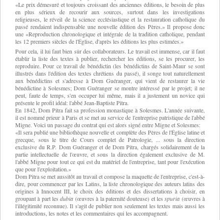
«Le prix démesuré et toujours croissant des anciennes éditions, le besoin de plus
en plus sérieux de recourir aux sources, surtout dans les investigations
religieuses, le réveil de la science ecclésiastique et la restauration catholique du
passé rendaient indispensable une nouvelle édition des Pères.» Il propose donc
une «Reproduction chronologique et intégrale de la tradition catholique, pendant
les 12 premiers siècles de l'Église, d'après les éditions les plus estimées.»
Pour cela, il lui faut bien sûr des collaborateurs. Le travail est immense, car il faut
établir la liste des textes à publier, rechercher les éditions, se les procurer, les
reproduire. Pour ce travail de bénédictin (les bénédictins de Saint-Maur se sont
illustrés dans l'édition des textes chrétiens du passé), il songe tout naturellement
aux bénédictins et s'adresse à Dom Guéranger, qui vient de restaurer la vie
bénédictine à Solesmes; Dom Guéranger se montre intéressé par le projet; il ne
peut, faute de temps, s'en occuper lui même, mais il a justement un novice qui
présente le profil idéal: l'abbé Jean-Baptiste Pitra.
En 1842, Dom Pitra fait sa profession monastique à Solesmes. L'année suivante,
il est nommé prieur à Paris et se met au service de l'entreprise patristique de l'abbé
Migne. Voici un passage du contrat qui est alors signé entre Migne et Solesmes:
«Il sera publié une bibliothèque nouvelle et complète des Pères de l'Église latine et
grecque, sous le titre de Cours complet de Patrologie, ... sous la direction
exclusive du R.P. Dom Guéranger et de Dom Pitra, chargés solidairement de la
partie intellectuelle de l'œuvre, et sous la direction également exclusive de M.
l'abbé Migne pour tout ce qui est du matériel de l'entreprise, tant pour l'exécution
que pour l'exploitation.»
Dom Pitra se met aussitôt au travail et compose la maquette de l'entreprise, c'est-à-
dire, pour commencer par les Latins, la liste chronologique des auteurs latins des
origines à Innocent III, le choix des éditions et des dissertations à choisir, en
groupant à part les
dubia
(œuvres à la paternité douteuse) et les
spuria
(œuvres à
l'illégitimité reconnue). Il s'agit de publier non seulement les textes mais aussi les
introductions, les notes et les commentaires qui les accompagnent.