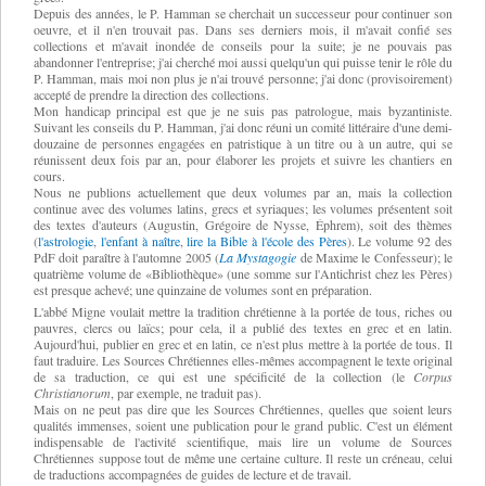
Depuis des années, le P. Hamman se cherchait un successeur pour continuer son
oeuvre, et il n'en trouvait pas. Dans ses derniers mois, il m'avait confié ses
collections et m'avait inondée de conseils pour la suite; je ne pouvais pas
abandonner l'entreprise; j'ai cherché moi aussi quelqu'un qui puisse tenir le rôle du
P. Hamman, mais moi non plus je n'ai trouvé personne; j'ai donc (provisoirement)
accepté de prendre la direction des collections.
Mon handicap principal est que je ne suis pas patrologue, mais byzantiniste.
Suivant les conseils du P. Hamman, j'ai donc réuni un comité littéraire d'une demi-
douzaine de personnes engagées en patristique à un titre ou à un autre, qui se
réunissent deux fois par an, pour élaborer les projets et suivre les chantiers en
cours.
Nous ne publions actuellement que deux volumes par an, mais la collection
continue avec des volumes latins, grecs et syriaques; les volumes présentent soit
des textes d'auteurs (Augustin, Grégoire de Nysse, Éphrem), soit des thèmes
(
l'astrologie
,
l'enfant à naître
,
lire la Bible à l'école des Pères
). Le volume 92 des
PdF doit paraître à l'automne 2005 (
La Mystagogie
de Maxime le Confesseur); le
quatrième volume de «Bibliothèque» (une somme sur l'Antichrist chez les Pères)
est presque achevé; une quinzaine de volumes sont en préparation.
L'abbé Migne voulait mettre la tradition chrétienne à la portée de tous, riches ou
pauvres, clercs ou laïcs; pour cela, il a publié des textes en grec et en latin.
Aujourd'hui, publier en grec et en latin, ce n'est plus mettre à la portée de tous. Il
faut traduire. Les Sources Chrétiennes elles-mêmes accompagnent le texte original
de sa traduction, ce qui est une spécificité de la collection (le
Corpus
Christianorum
, par exemple, ne traduit pas).
Mais on ne peut pas dire que les Sources Chrétiennes, quelles que soient leurs
qualités immenses, soient une publication pour le grand public. C'est un élément
indispensable de l'activité scientifique, mais lire un volume de Sources
Chrétiennes suppose tout de même une certaine culture. Il reste un créneau, celui
de traductions accompagnées de guides de lecture et de travail.