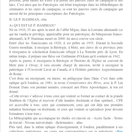
possible, pour mettre les Pères à la portée des pauvres curés de campagne et des
laïcs. C'est ainsi que les Patrologies ont trôné longtemps dans les bibliothèques de
séminaires et les cures de campagne; ce sont les pauvres curés de campagne qui
auront été les principaux souscripteurs des Patrologies.
II- LE P. HAMMAN, ofm
A) QUI EST LE P. HAMMAN?
Né en 1910, 35 ans après la mort de l’abbé Migne, dans la Lorraine allemande (ce
qui lui vaudra le privilège, appréciable pour un patrologue, du bilinguisme franco-
allemand), le P. Hamman meurt en 2000: lui aussi couvre son siècle.
Entré chez les franciscains en 1928, il est prêtre en 1935. Durant la Seconde
Guerre mondiale, il enseigne la théologie, à Metz, aux clercs de sa province; puis
il réorganise le scholasticat franciscain réfugié à La Tourette près de Lyon. En
même temps, il prépare une thèse sur Guillaume d'Ockam qu'il soutient en 1942.
Après la guerre, il enseignera la théologie et l'histoire de l'Eglise au couvent de
Metz puis à Orsay; il sera ensuite chargé de mission, invité à enseigner la
patristique à l'Unversité Laval au Canada, et à l'Istituto patristico Augustinianum
de Rome.
C'est donc un enseignant, ou mieux: un pédagogue dans l'âme. C'est dans cette
optique qu'il fondera, en 1981, la revue
Connaissance des Pères
, avec le P. Lin
Donnat. Dans son premier numéro, consacré aux Pères Apostoliques, le ton est
donné:
«(Cette revue) s’adresse à tous ceux qui veulent se former au contact de la grande
Tradition de l’Église et recevoir d’elle lumière doctrinale et élan spirituel... CPE
est accessible à tous: ceux qui commencent, ceux qui ont déjà une première
initiation historique ou doctrinale, et ceux qui veulent se spécialiser pour devenir
formateurs à leur tour.»
La bibliographie qui accompagne les études est classée en - Accès facile - Textes
de travail - Niveau universitaire - dictionnaires - atlas.
Plus tard, dans la même optique d'enseignement, il fondera, parallèlement à ses
collections patristiques, un cours par correspondance sur la patrologie: «
Nos