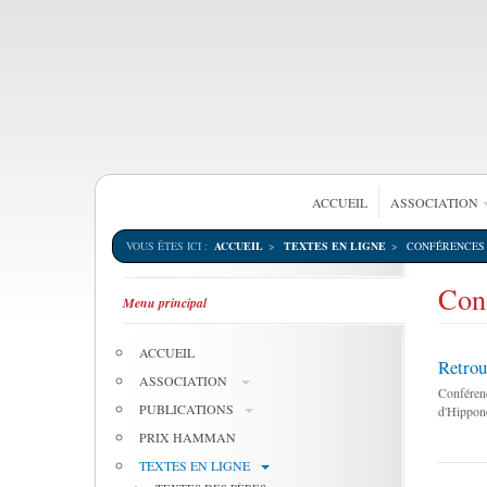
ACCUEIL
ASSOCIATION
VOUS ÊTES ICI :
ACCUEIL
TEXTES EN LIGNE
CONFÉRENCES
Con
Menu principal
ACCUEIL
Retrouv
ASSOCIATION
Conférenc
PUBLICATIONS
d'Hippon
PRIX HAMMAN
TEXTES EN LIGNE