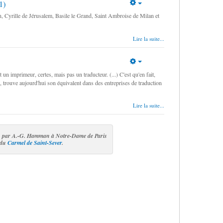
1)
Empty
Cyrille de Jérusalem, Basile le Grand, Saint Ambroise de Milan et
Lire la suite...
Empty
 imprimeur, certes, mais pas un traducteur. (...) C'est qu'en fait,
ue, trouve aujourd'hui son équivalent dans des entreprises de traduction
Lire la suite...
ées par A.-G. Hamman à Notre-Dame de Paris
 du
Carmel de Saint-Sever
.