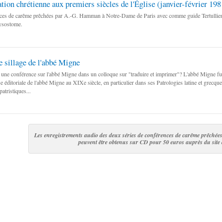
ation chrétienne aux premiers siècles de l'Église (janvier-février 198
es de carême prêchées par A.-G. Hamman à Notre-Dame de Paris avec comme guide Tertullien, 
ysostome.
e sillage de l'abbé Migne
une conférence sur l'abbé Migne dans un colloque sur "traduire et imprimer"? L'abbé Migne fut un
ise éditoriale de l'abbé Migne au XIXe siècle, en particulier dans ses Patrologies latine et grecq
patristiques...
Les enregistrements audio des deux séries de conférences de carême prêch
peuvent être obtenus sur CD pour 50 euros auprès du site