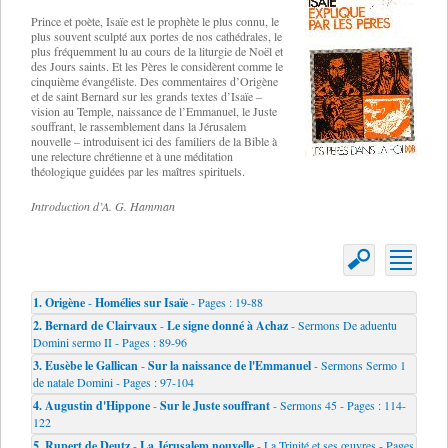
Prince et poète, Isaïe est le prophète le plus connu, le
plus souvent sculpté aux portes de nos cathédrales, le
plus fréquemment lu au cours de la liturgie de Noël et
des Jours saints. Et les Pères le considèrent comme le
cinquième évangéliste. Des commentaires d’Origène
et de saint Bernard sur les grands textes d’Isaïe –
vision au Temple, naissance de l’Emmanuel, le Juste
souffrant, le rassemblement dans la Jérusalem
nouvelle – introduisent ici des familiers de la Bible à
une relecture chrétienne et à une méditation
théologique guidées par les maîtres spirituels.
Introduction d’A. G. Hamman
1.
Origène
-
Homélies sur Isaïe
- Pages : 19-88
2.
Bernard de Clairvaux
-
Le signe donné à Achaz
- Sermons De aduentu
Domini sermo II - Pages : 89-96
3.
Eusèbe le Gallican
-
Sur la naissance de l'Emmanuel
- Sermons Sermo 1
de natale Domini - Pages : 97-104
4.
Augustin d'Hippone
-
Sur le Juste souffrant
- Sermons 45 - Pages : 114-
122
5.
Rupert de Deutz
-
La Jérusalem nouvelle
- La Trinité et ses œuvres - Pages