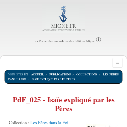
>> Rechercher un volume des Editions Migne
VOUS ÊTES ICI :
ACCUEIL
PUBLICATIONS
COLLECTIONS
LES PÈRES
DANS LA FOI
ISAÏE EXPLIQUÉ PAR LES PÈRES
PdF_025 - Isaïe expliqué par les
Pères
Collection :
Les Pères dans la Foi