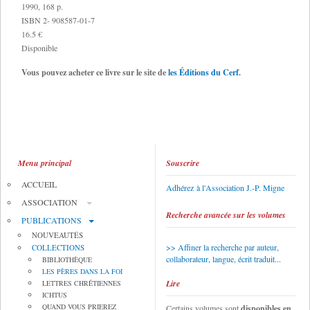
1990, 168 p.
ISBN 2- 908587-01-7
16.5 €
Disponible
Vous pouvez acheter ce livre sur le site de
les Éditions du Cerf
.
Menu principal
Souscrire
ACCUEIL
Adhérez à l'Association J.-P. Migne
ASSOCIATION
Recherche avancée sur les volumes
PUBLICATIONS
NOUVEAUTÉS
Affiner la recherche par auteur,
COLLECTIONS
collaborateur, langue, écrit traduit...
BIBLIOTHÈQUE
LES PÈRES DANS LA FOI
Lire
LETTRES CHRÉTIENNES
ICHTUS
QUAND VOUS PRIEREZ
Certains volumes sont
disponibles en