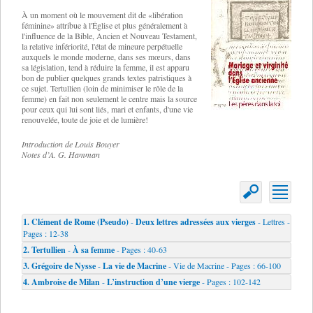
À un moment où le mouvement dit de «libération
féminine» attribue à l'Église et plus généralement à
l'influence de la Bible, Ancien et Nouveau Testament,
la relative infériorité, l'état de mineure perpétuelle
auxquels le monde moderne, dans ses mœurs, dans
sa législation, tend à réduire la femme, il est apparu
bon de publier quelques grands textes patristiques à
ce sujet. Tertullien (loin de minimiser le rôle de la
femme) en fait non seulement le centre mais la source
pour ceux qui lui sont liés, mari et enfants, d'une vie
renouvelée, toute de joie et de lumière!
Introduction de Louis Bouyer
Notes d’A. G. Hamman
1.
Clément de Rome (Pseudo)
-
Deux lettres adressées aux vierges
- Lettres -
Pages : 12-38
2.
Tertullien
-
À sa femme
- Pages : 40-63
3.
Grégoire de Nysse
-
La vie de Macrine
- Vie de Macrine - Pages : 66-100
4.
Ambroise de Milan
-
L’instruction d’une vierge
- Pages : 102-142