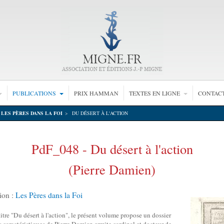
PUBLICATIONS
PRIX HAMMAN
TEXTES EN LIGNE
CONTAC
LES PÈRES DANS LA FOI
DU DÉSERT À L'ACTION
PdF_048 - Du désert à l'action
(Pierre Damien)
ion :
Les Pères dans la Foi
titre "Du désert à l'action", le présent volume propose un dossier