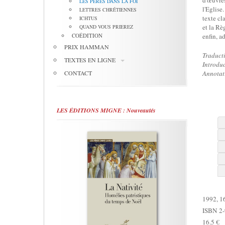
d'œuvres
LES PÈRES DANS LA FOI
l'Eglise
LETTRES CHRÉTIENNES
texte cla
ICHTUS
et la Règ
QUAND VOUS PRIEREZ
COÉDITION
enfin, a
PRIX HAMMAN
Traducti
TEXTES EN LIGNE
Introdu
CONTACT
Annotat
LES ÉDITIONS MIGNE : Nouveautés
1992, 16
ISBN 2-
16.5 €