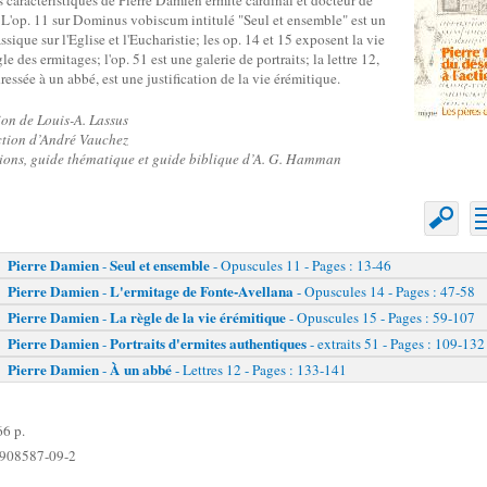
 caractéristiques de Pierre Damien ermite cardinal et docteur de
. L'op. 11 sur Dominus vobiscum intitulé "Seul et ensemble" est un
ssique sur l'Eglise et l'Eucharistie; les op. 14 et 15 exposent la vie
le des ermitages; l'op. 51 est une galerie de portraits; la lettre 12,
dressée à un abbé, est une justification de la vie érémitique.
on de Louis-A. Lassus
ction d’André Vauchez
ions, guide thématique et guide biblique d’A. G. Hamman
Pierre Damien
Seul et ensemble
-
- Opuscules 11 - Pages : 13-46
Pierre Damien
L'ermitage de Fonte-Avellana
-
- Opuscules 14 - Pages : 47-58
Pierre Damien
La règle de la vie érémitique
-
- Opuscules 15 - Pages : 59-107
Pierre Damien
Portraits d'ermites authentiques
-
- extraits 51 - Pages : 109-132
Pierre Damien
À un abbé
-
- Lettres 12 - Pages : 133-141
6 p.
908587-09-2