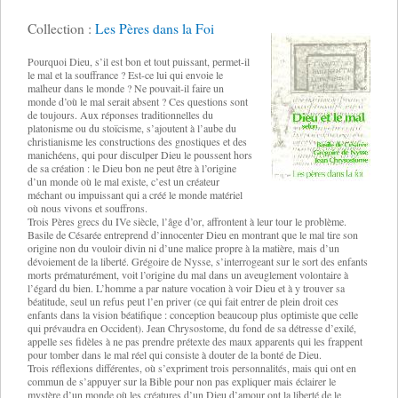
Collection :
Les Pères dans la Foi
Pourquoi Dieu, s’il est bon et tout puissant, permet-il
le mal et la souffrance ? Est-ce lui qui envoie le
malheur dans le monde ? Ne pouvait-il faire un
monde d’où le mal serait absent ? Ces questions sont
de toujours. Aux réponses traditionnelles du
platonisme ou du stoïcisme, s’ajoutent à l’aube du
christianisme les constructions des gnostiques et des
manichéens, qui pour disculper Dieu le poussent hors
de sa création : le Dieu bon ne peut être à l’origine
d’un monde où le mal existe, c’est un créateur
méchant ou impuissant qui a créé le monde matériel
où nous vivons et souffrons.
Trois Pères grecs du IVe siècle, l’âge d’or, affrontent à leur tour le problème.
Basile de Césarée entreprend d’innocenter Dieu en montrant que le mal tire son
origine non du vouloir divin ni d’une malice propre à la matière, mais d’un
dévoiement de la liberté. Grégoire de Nysse, s’interrogeant sur le sort des enfants
morts prématurément, voit l’origine du mal dans un aveuglement volontaire à
l’égard du bien. L’homme a par nature vocation à voir Dieu et à y trouver sa
béatitude, seul un refus peut l’en priver (ce qui fait entrer de plein droit ces
enfants dans la vision béatifique : conception beaucoup plus optimiste que celle
qui prévaudra en Occident). Jean Chrysostome, du fond de sa détresse d’exilé,
appelle ses fidèles à ne pas prendre prétexte des maux apparents qui les frappent
pour tomber dans le mal réel qui consiste à douter de la bonté de Dieu.
Trois réflexions différentes, où s’expriment trois personnalités, mais qui ont en
commun de s’appuyer sur la Bible pour non pas expliquer mais éclairer le
mystère d’un monde où les créatures d’un Dieu d’amour ont la liberté de le