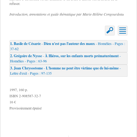
refuser.
Introduction, annotations et guide thématique par Marie-Hélène Congourdeau
1.
Basile de Césarée
-
Dieu n'est pas l'auteur des maux
- Homélies - Pages :
37-62
2.
Grégoire de Nysse
-
À Hiéros, sur les enfants morts prématurément
-
Homélies - Pages : 63-96
3.
Jean Chrysostome
-
L'homme ne peut être victime que de lui-même
-
Lettre d'exil - Pages : 97-135
1997, 160 p.
ISBN 2-908587-32-7
16 €
Provisoirement épuisé