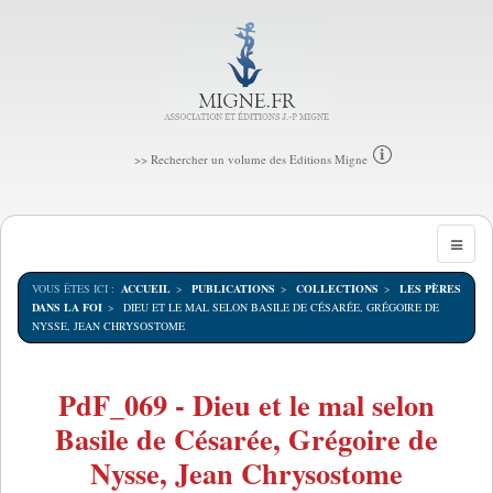
>> Rechercher un volume des Editions Migne
VOUS ÊTES ICI :
ACCUEIL
PUBLICATIONS
COLLECTIONS
LES PÈRES
DANS LA FOI
DIEU ET LE MAL SELON BASILE DE CÉSARÉE, GRÉGOIRE DE
NYSSE, JEAN CHRYSOSTOME
PdF_069 - Dieu et le mal selon
Basile de Césarée, Grégoire de
Nysse, Jean Chrysostome