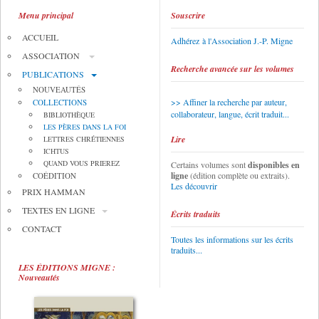
Menu principal
Souscrire
ACCUEIL
Adhérez à l'Association J.-P. Migne
ASSOCIATION
Recherche avancée sur les volumes
PUBLICATIONS
NOUVEAUTÉS
Affiner la recherche par auteur,
COLLECTIONS
collaborateur, langue, écrit traduit...
BIBLIOTHÈQUE
LES PÈRES DANS LA FOI
Lire
LETTRES CHRÉTIENNES
ICHTUS
QUAND VOUS PRIEREZ
Certains volumes sont
disponibles en
ligne
(édition complète ou extraits).
COÉDITION
Les découvrir
PRIX HAMMAN
TEXTES EN LIGNE
Écrits traduits
CONTACT
Toutes les informations sur les écrits
traduits...
LES ÉDITIONS MIGNE :
Nouveautés