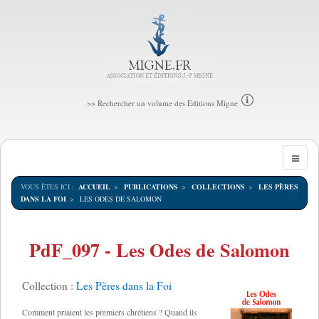
>> Rechercher un volume des Editions Migne
VOUS ÊTES ICI :
ACCUEIL
PUBLICATIONS
COLLECTIONS
LES PÈRES
DANS LA FOI
LES ODES DE SALOMON
PdF_097 - Les Odes de Salomon
Collection :
Les Pères dans la Foi
Comment priaient les premiers chrétiens ? Quand ils