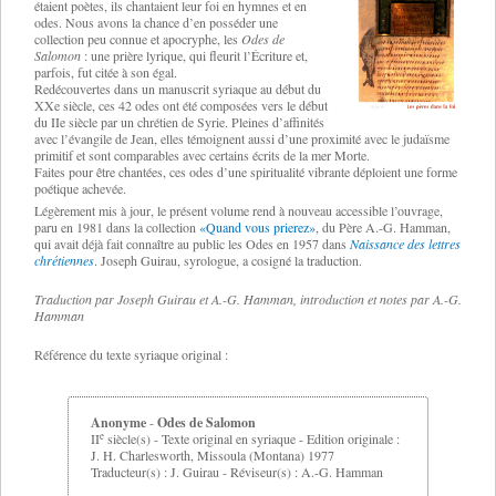
étaient poètes, ils chantaient leur foi en hymnes et en
odes. Nous avons la chance d’en posséder une
collection peu connue et apocryphe, les
Odes de
Salomon
: une prière lyrique, qui fleurit l’Écriture et,
parfois, fut citée à son égal.
Redécouvertes dans un manuscrit syriaque au début du
XXe siècle, ces 42 odes ont été composées vers le début
du IIe siècle par un chrétien de Syrie. Pleines d’affinités
avec l’évangile de Jean, elles témoignent aussi d’une proximité avec le judaïsme
primitif et sont comparables avec certains écrits de la mer Morte.
Faites pour être chantées, ces odes d’une spiritualité vibrante déploient une forme
poétique achevée.
Légèrement mis à jour, le présent volume rend à nouveau accessible l’ouvrage,
paru en 1981 dans la collection
«Quand vous prierez»
, du Père A.-G. Hamman,
qui avait déjà fait connaître au public les Odes en 1957 dans
Naissance des lettres
chrétiennes
. Joseph Guirau, syrologue, a cosigné la traduction.
Traduction par Joseph Guirau et A.-G. Hamman, introduction et notes par A.-G.
Hamman
Référence du texte syriaque original :
Anonyme
-
Odes de Salomon
e
II
siècle(s) - Texte original en syriaque - Edition originale :
J. H. Charlesworth, Missoula (Montana) 1977
Traducteur(s) : J. Guirau - Réviseur(s) : A.-G. Hamman