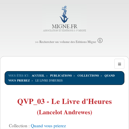
>> Rechercher un volume des Editions Migne
VOUS ÊTES ICI :
ACCUEIL
PUBLICATIONS
COLLECTIONS
QUAND
VOUS PRIEREZ
LE LIVRE D'HEURES
QVP_03 - Le Livre d'Heures
(Lancelot Andrewes)
Collection :
Quand vous prierez