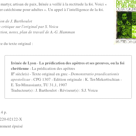
artyr, artisan de paix, Irénée a veillé à la rectitude la foi. Voici «
er catéchisme pour adultes ». Un appel à l’intelligence de la foi.
on de J. Barthoulot
 critique sur l’original par S. Voicu
tion, notes, plan de travail de A.-G. Hamman
e du texte original :
Irénée de Lyon
La prédication des apôtres et ses preuves, ou la foi
-
chrétienne
- La prédication des apôtres
e
II
siècle(s) - Texte original en grec -
Demonstratio praedicationis
apostolicae
- CPG 1307 - Edition originale :
K. Ter-Mekerttschian -
E. Ter-Minassiantz, TU 31,1, 1907
Traducteur(s) : J. Barthoulot - Réviseur(s) : S.J. Voicu
4 p.
-220-02122-X
irement épuisé