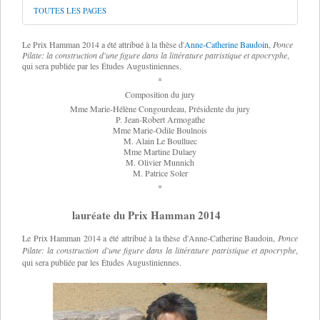
TOUTES LES PAGES
Le
Prix Hamman 2014
a été attribué à la thèse d'
Anne-Catherine Baudoin
,
Ponce
Pilate: la construction d'une figure dans la littérature patristique et apocryphe
,
qui sera publiée par les Études Augustiniennes.
*
Composition du jury
Mme Marie-Hélène Congourdeau, Présidente du jury
P. Jean-Robert Armogathe
Mme Marie-Odile Boulnois
M. Alain Le Boulluec
Mme Martine Dulaey
M. Olivier Munnich
M. Patrice Soler
*
lauréate du Prix Hamman 2014
Le
Prix Hamman 2014
a été attribué à la thèse d'
Anne-Catherine Baudoin
,
Ponce
Pilate: la construction d'une figure dans la littérature patristique et apocryphe
,
qui sera publiée par les Études Augustiniennes.