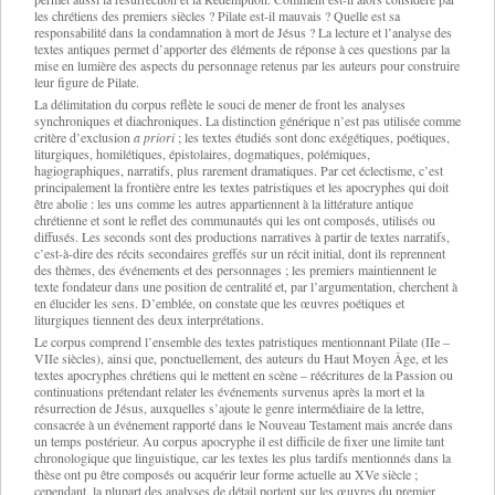
les chrétiens des premiers siècles ? Pilate est-il mauvais ? Quelle est sa
responsabilité dans la condamnation à mort de Jésus ? La lecture et l’analyse des
textes antiques permet d’apporter des éléments de réponse à ces questions par la
mise en lumière des aspects du personnage retenus par les auteurs pour construire
leur figure de Pilate.
La délimitation du corpus reflète le souci de mener de front les analyses
synchroniques et diachroniques. La distinction générique n’est pas utilisée comme
critère d’exclusion
a priori
; les textes étudiés sont donc exégétiques, poétiques,
liturgiques, homilétiques, épistolaires, dogmatiques, polémiques,
hagiographiques, narratifs, plus rarement dramatiques. Par cet éclectisme, c’est
principalement la frontière entre les textes patristiques et les apocryphes qui doit
être abolie : les uns comme les autres appartiennent à la littérature antique
chrétienne et sont le reflet des communautés qui les ont composés, utilisés ou
diffusés. Les seconds sont des productions narratives à partir de textes narratifs,
c’est-à-dire des récits secondaires greffés sur un récit initial, dont ils reprennent
des thèmes, des événements et des personnages ; les premiers maintiennent le
texte fondateur dans une position de centralité et, par l’argumentation, cherchent à
en élucider les sens. D’emblée, on constate que les œuvres poétiques et
liturgiques tiennent des deux interprétations.
Le corpus comprend l’ensemble des textes patristiques mentionnant Pilate (IIe –
VIIe siècles), ainsi que, ponctuellement, des auteurs du Haut Moyen Âge, et les
textes apocryphes chrétiens qui le mettent en scène – réécritures de la Passion ou
continuations prétendant relater les événements survenus après la mort et la
résurrection de Jésus, auxquelles s’ajoute le genre intermédiaire de la lettre,
consacrée à un événement rapporté dans le Nouveau Testament mais ancrée dans
un temps postérieur. Au corpus apocryphe il est difficile de fixer une limite tant
chronologique que linguistique, car les textes les plus tardifs mentionnés dans la
thèse ont pu être composés ou acquérir leur forme actuelle au XVe siècle ;
cependant, la plupart des analyses de détail portent sur les œuvres du premier