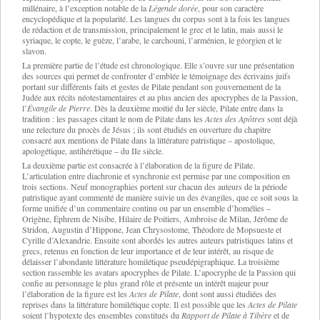
millénaire, à l’exception notable de la
Légende dorée
, pour son caractère
encyclopédique et la popularité. Les langues du corpus sont à la fois les langues
de rédaction et de transmission, principalement le grec et le latin, mais aussi le
syriaque, le copte, le guèze, l’arabe, le carchouni, l’arménien, le géorgien et le
slavon.
La première partie de l’étude est chronologique. Elle s’ouvre sur une présentation
des sources qui permet de confronter d’emblée le témoignage des écrivains juifs
portant sur différents faits et gestes de Pilate pendant son gouvernement de la
Judée aux récits néotestamentaires et au plus ancien des apocryphes de la Passion,
l’
Évangile de Pierre
. Dès la deuxième moitié du Ier siècle, Pilate entre dans la
tradition : les passages citant le nom de Pilate dans les
Actes des Apôtres
sont déjà
une relecture du procès de Jésus ; ils sont étudiés en ouverture du chapitre
consacré aux mentions de Pilate dans la littérature patristique – apostolique,
apologétique, antihérétique – du IIe siècle.
La deuxième partie est consacrée à l’élaboration de la figure de Pilate.
L’articulation entre diachronie et synchronie est permise par une composition en
trois sections. Neuf monographies portent sur chacun des auteurs de la période
patristique ayant commenté de manière suivie un des évangiles, que ce soit sous la
forme unifiée d’un commentaire continu ou par un ensemble d’homélies –
Origène, Éphrem de Nisibe, Hilaire de Poitiers, Ambroise de Milan, Jérôme de
Stridon, Augustin d’Hippone, Jean Chrysostome, Théodore de Mopsueste et
Cyrille d’Alexandrie. Ensuite sont abordés les autres auteurs patristiques latins et
grecs, retenus en fonction de leur importance et de leur intérêt, au risque de
délaisser l’abondante littérature homilétique pseudépigraphique. La troisième
section rassemble les avatars apocryphes de Pilate. L’apocryphe de la Passion qui
confie au personnage le plus grand rôle et présente un intérêt majeur pour
l’élaboration de la figure est les
Actes de Pilate
, dont sont aussi étudiées des
reprises dans la littérature homilétique copte. Il est possible que les
Actes de Pilate
soient l’hypotexte des ensembles constitués du
Rapport de Pilate à Tibère
et de