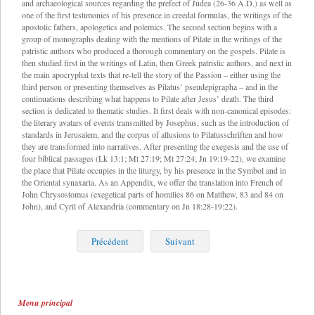
and archaeological sources regarding the prefect of Judea (26-36 A.D.) as well as
one of the first testimonies of his presence in creedal formulas, the writings of the
apostolic fathers, apologetics and polemics. The second section begins with a
group of monographs dealing with the mentions of Pilate in the writings of the
patristic authors who produced a thorough commentary on the gospels. Pilate is
then studied first in the writings of Latin, then Greek patristic authors, and next in
the main apocryphal texts that re-tell the story of the Passion – either using the
third person or presenting themselves as Pilatus’ pseudepigrapha – and in the
continuations describing what happens to Pilate after Jesus’ death. The third
section is dedicated to thematic studies. It first deals with non-canonical episodes:
the literary avatars of events transmitted by Josephus, such as the introduction of
standards in Jerusalem, and the corpus of allusions to Pilatusschriften and how
they are transformed into narratives. After presenting the exegesis and the use of
four biblical passages (Lk 13:1; Mt 27:19; Mt 27:24; Jn 19:19-22), we examine
the place that Pilate occupies in the liturgy, by his presence in the Symbol and in
the Oriental synaxaria. As an Appendix, we offer the translation into French of
John Chrysostomus (exegetical parts of homilies 86 on Matthew, 83 and 84 on
John), and Cyril of Alexandria (commentary on Jn 18:28-
19:22).
Précédent
Suivant
Menu principal