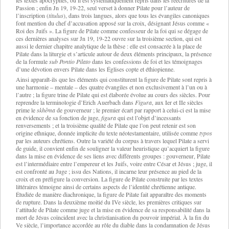
les textes apocryphes, où il est systématiquement repris dans les réécritures de la
Passion ; enfin Jn 19, 19-22, seul verset à donner Pilate pour l’auteur de
l’inscription (
titulus
), dans trois langues, alors que tous les évangiles canoniques
font mention du chef d’accusation apposé sur la croix, désignant Jésus comme «
Roi des Juifs ». La figure de Pilate comme confesseur de la foi qui se dégage de
ces dernières analyses sur Jn 19, 19-22 ouvre sur la troisième section, qui est
aussi le dernier chapitre analytique de la thèse : elle est consacrée à la place de
Pilate dans la liturgie et s’articule autour de deux éléments principaux, la présence
de la formule
sub Pontio Pilato
dans les confessions de foi et les témoignages
d’une dévotion envers Pilate dans les Églises copte et éthiopienne.
Ainsi apparaît-ils que les éléments qui constiturent la figure de Pilate sont repris à
une harmonie – mentale – des quatre évangiles et non exclusivement à l’un ou à
l’autre ; la figure trine de Pilate qui est élaborée évolue au cours des siècles. Pour
reprendre la terminologie d’Erich Auerbach dans
Figura
, aux Ier et IIe siècles
prime le
skhêma
de gouverneur ; le premier écart par rapport à celui-ci est la mise
en évidence de sa fonction de juge,
figura
qui est l’objet d’incessants
renversements ; et la troisième qualité de Pilate que l’on peut retenir est son
origine ethnique, donnée implicite du texte néotestamentaire, utilisée comme
typos
par les auteurs chrétiens. Outre la variété du corpus à travers lequel Pilate a servi
de guide, il convient enfin de souligner la valeur heuristique qu’acquiert la figure
dans la mise en évidence de ses liens avec différents groupes : gouverneur, Pilate
est l’intermédiaire entre l’empereur et les Juifs, voire entre César et Jésus ; juge, il
est confronté au Juge ; issu des Nations, il incarne leur présence au pied de la
croix et en préfigure la conversion. La figure de Pilate construite par les textes
littéraires témoigne ainsi de certains aspects de l’identité chrétienne antique.
Étudiée de manière diachronique, la figure de Pilate fait apparaître des moments
de rupture. Dans la deuxième moitié du IVe siècle, les premières critiques sur
l’attitude de Pilate comme juge et la mise en évidence de sa responsabilité dans la
mort de Jésus coïncident avec la christianisation du pouvoir impérial. À la fin du
Ve siècle, l’importance accordée au rôle du diable dans la condamnation de Jésus