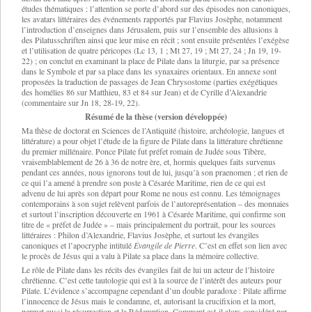
études thématiques : l’attention se porte d’abord sur des épisodes non canoniques,
les avatars littéraires des événements rapportés par Flavius Josèphe, notamment
l’introduction d’enseignes dans Jérusalem, puis sur l’ensemble des allusions à
des Pilatusschriften ainsi que leur mise en récit ; sont ensuite présentées l’exégèse
et l’utilisation de quatre péricopes (Lc 13, 1 ; Mt 27, 19 ; Mt 27, 24 ; Jn 19, 19-
22) ; on conclut en examinant la place de Pilate dans la liturgie, par sa présence
dans le Symbole et par sa place dans les synaxaires orientaux. En annexe sont
proposées la traduction de passages de Jean Chrysostome (parties exégétiques
des homélies 86 sur Matthieu, 83 et 84 sur Jean) et de Cyrille d’Alexandrie
(commentaire sur Jn 18, 28-19, 22).
Résumé de la thèse (version développée)
Ma thèse de doctorat en Sciences de l’Antiquité (histoire, archéologie, langues et
littérature) a pour objet l’étude de la figure de Pilate dans la littérature chrétienne
du premier millénaire. Ponce Pilate fut préfet romain de Judée sous Tibère,
vraisemblablement de 26 à 36 de notre ère, et, hormis quelques faits survenus
pendant ces années, nous ignorons tout de lui, jusqu’à son praenomen ; et rien de
ce qui l’a amené à prendre son poste à Césarée Maritime, rien de ce qui est
advenu de lui après son départ pour Rome ne nous est connu. Les témoignages
contemporains à son sujet relèvent parfois de l’autoreprésentation – des monnaies
et surtout l’inscription découverte en 1961 à Césarée Maritime, qui confirme son
titre de « préfet de Judée » – mais principalement du portrait, pour les sources
littéraires : Philon d’Alexandrie, Flavius Josèphe, et surtout les évangiles
canoniques et l’apocryphe intitulé
Évangile de Pierre
. C’est en effet son lien avec
le procès de Jésus qui a valu à Pilate sa place dans la mémoire collective.
Le rôle de Pilate dans les récits des évangiles fait de lui un acteur de l’histoire
chrétienne. C’est cette tautologie qui est à la source de l’intérêt des auteurs pour
Pilate. L’évidence s’accompagne cependant d’un double paradoxe : Pilate affirme
l’innocence de Jésus mais le condamne, et, autorisant la crucifixion et la mort,
permet aussi la résurrection et la Rédemption. Comment est-il alors considéré par