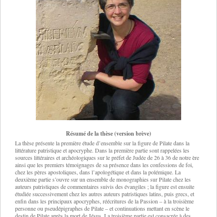
Résumé de la thèse (version brève)
La thèse présente la première étude d’ensemble sur la figure de Pilate dans la
littérature patristique et apocryphe. Dans la première partie sont rappelées les
sources littéraires et archéologiques sur le préfet de Judée de 26 à 36 de notre ère
ainsi que les premiers témoignages de sa présence dans les confessions de foi,
chez les pères apostoliques, dans l’apologétique et dans la polémique. La
deuxième partie s’ouvre sur un ensemble de monographies sur Pilate chez les
auteurs patristiques de commentaires suivis des évangiles ; la figure est ensuite
étudiée successivement chez les autres auteurs patristiques latins, puis grecs, et
enfin dans les principaux apocryphes, réécritures de la Passion – à la troisième
personne ou pseudépigraphes de Pilate – et continuations mettant en scène le
destin de Pilate après la mort de Jésus. La troisième partie est consacrée à des