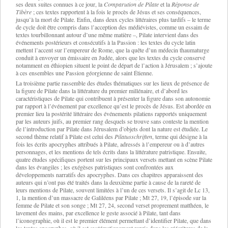
ses deux suites connues à ce jour, la
Comparution de Pilate
et la
Réponse de
Tibère
; ces textes rapportent à la fois le procès de Jésus et ses conséquences,
jusqu’à la mort de Pilate. Enfin, dans deux cycles littéraires plus tardifs – le terme
de cycle doit être compris dans l’acception des médiévistes, comme un essaim de
textes tourbillonnant autour d’une même matière –, Pilate intervient dans des
événements postérieurs et consécutifs à la Passion : les textes du cycle latin
mettent l’accent sur l’empereur de Rome, que la quête d’un médecin thaumaturge
conduit à envoyer un émissaire en Judée, alors que les textes du cycle conservé
notamment en éthiopien situent le point de départ de l’action à Jérusalem ; s’ajoute
à ces ensembles une Passion géorgienne de saint Étienne.
La troisième partie rassemble des études thématiques sur les lieux de présence de
la figure de Pilate dans la littérature du premier millénaire, et d’abord les
caractéristiques de Pilate qui contribuent à présenter la figure dans son autonomie
par rapport à l’événement par excellence qu’est le procès de Jésus. Est abordée en
premier lieu la postérité littéraire des événements pilatiens rapportés uniquement
par les auteurs juifs, au premier rang desquels se trouve sans conteste la mention
de l’introduction par Pilate dans Jérusalem d’objets dont la nature est étudiée. Le
second thème relatif à Pilate est celui des
Pilatusschriften
, terme qui désigne à la
fois les écrits apocryphes attribués à Pilate, adressés à l’empereur ou à d’autres
personnages, et les mentions de tels écrits dans la littérature patristique. Ensuite,
quatre études spécifiques portent sur les principaux versets mettant en scène Pilate
dans les évangiles ; les exégèses patristiques sont confrontées aux
développements narratifs des apocryphes. Dans ces chapitres apparaissent des
auteurs qui n’ont pas été traités dans la deuxième partie à cause de la rareté de
leurs mentions de Pilate, souvent limitées à l’un de ces versets. Il s’agit de Lc 13,
1, la mention d’un massacre de Galiléens par Pilate ; Mt 27, 19, l’épisode sur la
femme de Pilate et son songe ; Mt 27, 24, second verset proprement matthéen, le
lavement des mains, par excellence le geste associé à Pilate, tant dans
l’iconographie, où il est le premier élément permettant d’identifier Pilate, que dans