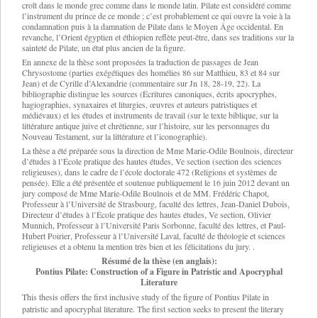
croît dans le monde grec comme dans le monde latin. Pilate est considéré comme
l’instrument du prince de ce monde ; c’est probablement ce qui ouvre la voie à la
condamnation puis à la damnation de Pilate dans le Moyen Âge occidental. En
revanche, l’Orient égyptien et éthiopien reflète peut-être, dans ses traditions sur la
sainteté de Pilate, un état plus ancien de la figure.
En annexe de la thèse sont proposées la traduction de passages de Jean
Chrysostome (parties exégétiques des homélies 86 sur Matthieu, 83 et 84 sur
Jean) et de Cyrille d’Alexandrie (commentaire sur Jn 18, 28-19, 22). La
bibliographie distingue les sources (Écritures canoniques, écrits apocryphes,
hagiographies, synaxaires et liturgies, œuvres et auteurs patristiques et
médiévaux) et les études et instruments de travail (sur le texte biblique, sur la
littérature antique juive et chrétienne, sur l’histoire, sur les personnages du
Nouveau Testament, sur la littérature et l’iconographie).
La thèse a été préparée sous la direction de Mme Marie-Odile Boulnois, directeur
d’études à l’École pratique des hautes études, Ve section (section des sciences
religieuses), dans le cadre de l’école doctorale 472 (Religions et systèmes de
pensée). Elle a été présentée et soutenue publiquement le 16 juin 2012 devant un
jury composé de Mme Marie-Odile Boulnois et de MM. Frédéric Chapot,
Professeur à l’Université de Strasbourg, faculté des lettres, Jean-Daniel Dubois,
Directeur d’études à l’École pratique des hautes études, Ve section, Olivier
Munnich, Professeur à l’Université Paris Sorbonne, faculté des lettres, et Paul-
Hubert Poirier, Professeur à l’Université Laval, faculté de théologie et sciences
religieuses et a obtenu la mention très bien et les félicitations du jury. .
Résumé de la thèse (en anglais):
Pontius Pilate: Construction of a Figure in Patristic and Apocryphal
Literature
This thesis offers the first inclusive study of the figure of Pontius Pilate in
patristic and apocryphal literature. The first section seeks to present the literary