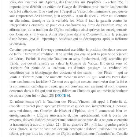
Rois, des Psaumes aux Apôtres, des Évangiles aux Prophètes ! » (chap. 25). Il
importe donc d'établir un critère de l'usage de l'Écriture pour établir l'authenticité
de la foi catholique. Il ne vient pas à l'esprit de Vincent de minimiser si peu que ce
soit l'importance de l'Écriture, qu'il appelle « la loi de Dieu ». Pour lui l'Écriture,
en elle-même, témoigne de la véritable foi. Mais il faut la garantir contre les
interprétations erronées, et pour cela confronter les dires de l'Écriture avec les
affirmations de la tradition de l'Église catholique ainsi qu'avec les enseignements
des Conciles si il y en a. Ainsi s'esquisse dans le
Commonitorium
le principe
d'une hermé-[PAGE 19]neutique ecclésiale qui se développera après la Réforme
protestante.
Certains passages de l'ouvrage pourraient accréditer la position des deux sources
de la foi : Écriture et Tradition. Il ne semble pas que ce soit la pensée de Vincent
de Lérins. Parfois il emploie Tradition au sens fondamental, déjà accrédité par
Irénée, que devait remettre en valeur le Concile de Vatican II : en ce sens où
l'Ecriture fait partie de la Tradition. En d'autres passages, la Tradition est
constituée par le témoignage des docteurs et des saints — les Pères — qui se
joints à l'Écriture pour une mutuelle reconnaissance : « Qui sont ces Pères dont
nous confrontons les idées ? Ce sont eux qui ont constamment vécu dans la foi et
la communion catholiques : ceux qui ont constamment enseigné et sont toujours
demeurés dans la foi qui sont morts fidèles au Christ ou qui ont mérité le bonheur
de mourir pour lui » (chap. 28)
[
NOTE 6
].
En même temps qu'à la Tradition des Pères, Vincent fait appel à l'autorité du
Concile universel pour appuyer l'Écriture et guider son interprétation. Il pensait,
sans nul doute, aux Conciles de Nicée et d'Ephèse, dont il connaissait bien les
enseignements. « L'Église universelle et, plus spécialement, tout le corps des
évêques, doivent d'abord posséder une connaissance pure de la religion et ensuite
la transmettre à autrui » (chap. 22). Et au chapitre 29 : « Il faut prendre garde à
deux choses, si l'on ne veut pas devenir hérétique : d'abord, existe-t-il un ancien
décret, pris par tous les évêques de l'Église catholique, sous l'autorité d'un Concile