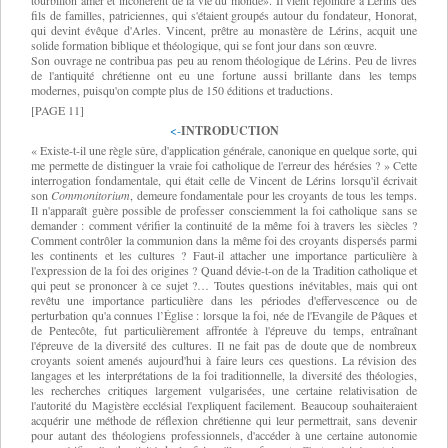
tourbillon amer et incohérent de la vie du monde». Il vient rejoindre à Lérins des
fils de familles, patriciennes, qui s'étaient groupés autour du fondateur, Honorat,
qui devint évêque d'Arles. Vincent, prêtre au monastère de Lérins, acquit une
solide formation biblique et théologique, qui se font jour dans son œuvre.
Son ouvrage ne contribua pas peu au renom théologique de Lérins. Peu de livres
de l'antiquité chrétienne ont eu une fortune aussi brillante dans les temps
modernes, puisqu'on compte plus de 150 éditions et traductions.
[PAGE 11]
<-
INTRODUCTION
« Existe-t-il une règle sûre, d'application générale, canonique en quelque sorte, qui
me permette de distinguer la vraie foi catholique de l'erreur des hérésies ? » Cette
interrogation fondamentale, qui était celle de Vincent de Lérins lorsqu'il écrivait
son
Commonitorium
, demeure fondamentale pour les croyants de tous les temps.
Il n'apparaît guère possible de professer consciemment la foi catholique sans se
demander : comment vérifier la continuité de la même foi à travers les siècles ?
Comment contrôler la communion dans la même foi des croyants dispersés parmi
les continents et les cultures ? Faut-il attacher une importance particulière à
l'expression de la foi des origines ? Quand dévie-t-on de la Tradition catholique et
qui peut se prononcer à ce sujet ?… Toutes questions inévitables, mais qui ont
revêtu une importance particulière dans les périodes d'effervescence ou de
perturbation qu'a connues l’Église : lorsque la foi, née de l'Evangile de Pâques et
de Pentecôte, fut particulièrement affrontée à l'épreuve du temps, entraînant
l'épreuve de la diversité des cultures. Il ne fait pas de doute que de nombreux
croyants soient amenés aujourd'hui à faire leurs ces questions. La révision des
langages et les interprétations de la foi traditionnelle, la diversité des théologies,
les recherches critiques largement vulgarisées, une certaine relativisation de
l'autorité du Magistère ecclésial l'expliquent facilement. Beaucoup souhaiteraient
acquérir une méthode de réflexion chrétienne qui leur permettrait, sans devenir
pour autant des théologiens professionnels, d'accéder à une certaine autonomie