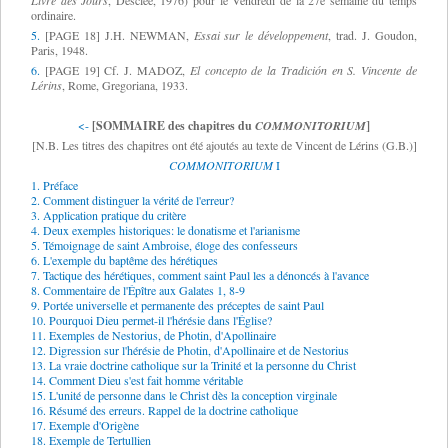
Livre des Jours
, Desclée, 1976) pour le Vendredi de la 27e semaine du temps
ordinaire.
5.
[PAGE 18] J.H. NEWMAN,
Essai sur le développement
, trad. J. Goudon,
Paris, 1948.
6.
[PAGE 19] Cf. J. MADOZ,
El concepto de la
Tradición
en S. Vincente de
Lérins
, Rome, Gregoriana, 1933.
<-
[SOMMAIRE des chapitres du
COMMONITORIUM
]
[N.B. Les titres des chapitres ont été ajoutés au texte de Vincent de Lérins (G.B.)]
COMMONITORIUM
I
1. Préface
2. Comment distinguer la vérité de l'erreur?
3. Application pratique du critère
4. Deux exemples historiques: le donatisme et l'arianisme
5. Témoignage de saint Ambroise, éloge des confesseurs
6. L'exemple du baptême des hérétiques
7. Tactique des hérétiques, comment saint Paul les a dénoncés à l'avance
8. Commentaire de l'Épître aux Galates 1, 8-9
9. Portée universelle et permanente des préceptes de saint Paul
10. Pourquoi Dieu permet-il l'hérésie dans l'Église?
11. Exemples de Nestorius, de Photin, d'Apollinaire
12. Digression sur l'hérésie de Photin, d'Apollinaire et de Nestorius
13. La vraie doctrine catholique sur la Trinité et la personne du Christ
14. Comment Dieu s'est fait homme véritable
15. L'unité de personne dans le Christ dès la conception virginale
16. Résumé des erreurs. Rappel de la doctrine catholique
17. Exemple d'Origène
18. Exemple de Tertullien