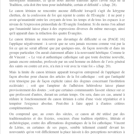
théologiens unanimes, ce qu'ils nous aurons transmis après l'avoir reçu de la
Tradition, cela doit être tenu pour indubitable, certain et définitif » (chap. 28).
Le canon lérinien ne rencontre aucune difficulté lorsqu'il s'agit du kérygme
chrétien, de la confession de foi qui rejoint le centre de l'Évangile : il ne peut y
avoir qu'unanimité entre les croyants de tous les temps et de tous les espaces à ce
niveau de l'expression primordiale de l'Évangile fondateur. Si du moins l'on admet
que l'unanimité laisse place à des expressions diverses du même message, ainsi
qu'il apparaît dans la rédaction des quatre Évangiles.
Le canon lérinien ne rencontre pas davantage de difficulté si on [PAGE 16]
l'applique négativement : à savoir que ne sera jamais reconnu comme vrai par la
foi ce qui ne serait affirmé que par quelques-uns, de façon nouvelle et dans im
groupe particulier. On aurait clairement affaire à la nouveauté hérétique. Comme le
dit Vincent : « Le vrai et authentique catholique sait que toute doctrine nouvelle,
jamais encore entendue, professée par un seul homme en dehors de l’avis général
des saints ou contre cet avis, n'a rien à voir avec la vraie foi » (chap. 20).
Mais la limite du canon lérinien apparaît lorsqu'on entreprend de l'appliquer de
façon absolue pour chacun des articles de la foi catholique : soit que l'antiquité
n'en témoigne pas de façon explicite (ainsi des dogmes concernant l'institution
ecclésiale) ; soit que l'ampleur de l'adhésion hétérodoxe laisse planer
provisoirement des doutes ; soit que certaines communautés fassent silence sur ce
que professent d'autres, durant un certain temps. On sera, dans ces cas, amené à
réduire le fonctionnement du canon lérinien à celui d'une visée régulatrice et à
tempérer l'exigence absolue. Peut-être à faire appel à d'autres critères
complémentaires.
On comprend que, au cours des siècles, ce canon ait été utilisé par des
traditionnalistes et des fixistes, soucieux d'une tradition répétitive, littérale et
archéologique, contre des affirmations dogmatiques de la foi catholique. Vincent
de Lérins, en certaines de ses pages, semble tellement craintif devant les
nouveautés qu'on voit difficilement la place laissée à des perceptions novatrices à