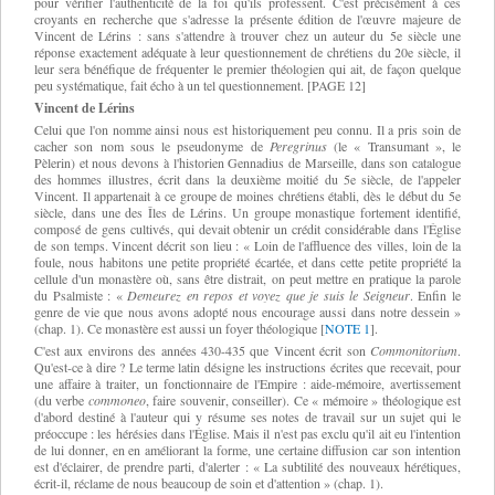
pour vérifier l'authenticité de la foi qu'ils professent. C'est précisément à ces
croyants en recherche que s'adresse la présente édition de l'œuvre majeure de
Vincent de Lérins : sans s'attendre à trouver chez un auteur du 5e siècle une
réponse exactement adéquate à leur questionnement de chrétiens du 20e siècle, il
leur sera bénéfique de fréquenter le premier théologien qui ait, de façon quelque
peu systématique, fait écho à un tel questionnement. [PAGE 12]
Vincent de Lérins
Celui que l'on nomme ainsi nous est historiquement peu connu. Il a pris soin de
cacher son nom sous le pseudonyme de
Peregrinus
(le « Transumant », le
Pèlerin) et nous devons à l'historien Gennadius de Marseille, dans son catalogue
des hommes illustres, écrit dans la deuxième moitié du 5e siècle, de l'appeler
Vincent. Il appartenait à ce groupe de moines chrétiens établi, dès le début du 5e
siècle, dans une des Îles de Lérins. Un groupe monastique fortement identifié,
composé de gens cultivés, qui devait obtenir un crédit considérable dans l'Église
de son temps. Vincent décrit son lieu : « Loin de l'affluence des villes, loin de la
foule, nous habitons une petite propriété écartée, et dans cette petite propriété la
cellule d'un monastère où, sans être distrait, on peut mettre en pratique la parole
du Psalmiste : «
Demeurez en repos et voyez que je suis le Seigneur
. Enfin le
genre de vie que nous avons adopté nous encourage aussi dans notre dessein »
(chap. 1). Ce monastère est aussi un foyer théologique
[
NOTE 1
].
C'est aux environs des années 430-435 que Vincent écrit son
Commonitorium
.
Qu'est-ce à dire ? Le terme latin désigne les instructions écrites que recevait, pour
une affaire à traiter, un fonctionnaire de l'Empire : aide-mémoire, avertissement
(du verbe
commoneo
, faire souvenir, conseiller). Ce « mémoire » théologique est
d'abord destiné à l'auteur qui y résume ses notes de travail sur un sujet qui le
préoccupe : les hérésies dans l'Église. Mais il n'est pas exclu qu'il ait eu l'intention
de lui donner, en en améliorant la forme, une certaine diffusion car son intention
est d'éclairer, de prendre parti, d'alerter : « La subtilité des nouveaux hérétiques,
écrit-il, réclame de nous beaucoup de soin et d'attention » (chap. 1).