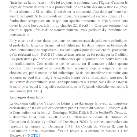
l'intérieur de la foi. Ainsi : « Ce fut toujours la coutume, dans l'Église, d'estimer le
degré de ferveur de chacun à la promptitude de son refus des innovations » (chap.
6) ; et ailleurs : « Si, en effet, il faut éviter la nouveauté, c'est donc qu'il faut s'en
tenir à l'antiquité. Si la nouveauté est impie, l'ancienneté est sacrée » (chap. 21). Il
faudra donc s'expliquer sur ce que l'on appelle nouveauté, et déjà Vincent ente
ouvre la porte lorsque, à la fin du chapitre 22, il écrit : « Enseigne seulement ce
que tu as appris ; fais le d'une manière nouvelle, mais garde-toi d'y introduire des
nouveautés. »
Il n'y a pas à s'étonner de ce que, dans les controverses de jadis entre catholiques
et protestants, le canon lérinien ait été utilisé par les deux parties au bénéfice de
leurs démonstrations respectives : les catholiques pour convaincre les protestants
qu'ils rejetaient indû-[PAGE 17]ment certains articles de foi portés par la Tradition
; les protestants pour prouver aux catholiques qu'ils ajoutaient des nouveautés à la
foi traditionnelle. Cela n'infirme pas le canon, car il demeure évident qu'une
doctrine unanimement et universellement reconnue depuis toujours par les
chrétiens est, par là même, de foi authentique. Mais cela manifeste néanmoins que
le canon ne peut être, malgré le caractère frappé de sa formulation, tenu pour le
seul critère de communion si on l'applique toujours à la lettre. Sans doute est-ce là
le motif pour lequel le magistère ecclésiastique ne l'a jamais officiellement repris à
son compte
[
NOTE 3
].
Le progrès dans la foi
Le deuxième critère de Vincent de Lérins a eu davantage la faveur du magistère
ecclésiastique : il a été cité explicitement par le Concile du Vatican I (chapitre 4 de
la Constitution sur la foi : cf. Denzinger 3020). Déjà la Bulle
Ineffabilis Deus
, du
8 décembre 1854, dans laquelle Pie IX définissait le dogme de l'Immaculée
Conception de Marie, s'y référait (cf. Denzinger 2801). Le serment antimoderniste
reprendra les termes (cf. Denzinger 3541). Le Concile du Vatican II, dans la
Constitution sur la Révélation, fera un renvoi à la citation de Vatican I (
Dei
Verbum
, 8)
[
NOTE 4
].