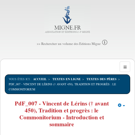
>> Rechercher un volume des Editions Migne
VOUS ÊTES ICI :
ACCUEIL
TEXTES EN LIGNE
TEXTES DES PÈRES
PDF_007 - VINCENT DE LÉRINS († AVANT 450), TRADITION ET PROGRÈS : LE
COMMONITORIUM
PdF_007 - Vincent de Lérins († avant
450), Tradition et progrès : le
Empt
Commonitorium - Introduction et
sommaire