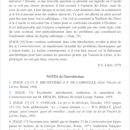
universel ? Ensuite, si une nouvelle question se présente sur laquelle un Concile
ne se soit pas encore prononcé, il faut recourir à l'opinion des Pères, mais de
ceux-là seuls qui, à leur époque et en leur pays sont demeurés dans la communion
et la foi et passent pour des maîtres éprouvés. Ce qu'il ont affirmé en plein accord
peut être tenu pour vrai et catholique. » On voit ici comment la Tradition des Pères
et le Concile se renvoient l'un à l'autre pour se confronter ensemble à l'Écriture : «
Il est indispensable que l'exégèse scripturaire soit guidée par une seule règle, celle
du sens ecclésial, tout particulièrement dans les problèmes qui constituent les
fondements même du dogme catholique » (chap. 29).
[PAGE 20] Nous voulions seulement, dans cette introduction, éveiller le désir de
lire le
Commonitorium
, en manifestant l'actualité des problèmes théologiques qui
y étaient traités. Le lecteur contemporain, si il veut bien passer sur la rhétorique
anti-hérétique pour faire siennes les questions posées par Vincent de Lérins, et les
prolonger, ne sera pas déçu, croyons-nous.
P.A. Liégé, 1978
NOTES de l'introduction
1.
[PAGE 12] Cf. F. BRUNETIÈRE et P. DE LABRIOLLE,
Saint Vincent de
Lérins
, Bloud, 1906.
2.
[PAGE 13] Excellentes introduction, traduction et annotation du
Commonitorium
par M. MESLIN, Editions du Soleil Levant, Namur, 1959.
3.
[PAGE 17] Cf. Y. CONGAR,
La foi et la théologie
, Desclée, 1952 (pages
151-154, Note additionnelle : Le « Canon lérinien »). — W.S. REILLY,
Quod
ubique, quod semper, quod ab omnibus : étude sur la règle de foi de Vincent de
Lérins
, Paris, 1903.
4.
[PAGE 17] On notera avec intérêt que le chapitre 23 du
Commonitorium
figure
parmi les lectures de la
Liturgia Horarium
, Rome, 1971 (traduction française