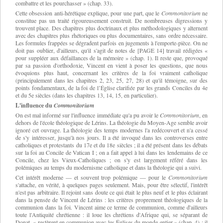
combattre et les pourchasser » (chap. 33).
Cette obsession anti-hérétique explique, pour une part, que le
Commonitorium
ne
constitue pas un traité rigoureusement construit. De nombreuses digressions y
trouvent place. Des chapitres plus doctrinaux et plus méthodologiques y alternent
avec des chapitres plus rhétoriques ou plus documentaires, sans ordre nécessaire.
Les formules frappées se dégradent parfois en jugements à l'emporte-pièce. On ne
doit pas oublier, d'ailleurs, qu'il s'agit de notes de [PAGE 14] travail rédigées «
pour suppléer aux défaillances de la mémoire » (chap. 1). Il reste que, provoqué
par sa passion d'orthodoxie, Vincent en vient à poser les questions, que nous
évoquions plus haut, concernant les critères de la foi vraiment catholique
(principalement dans les chapitres 2, 23, 25, 27, 28) et qu'il témoigne, sur des
points fondamentaux, de la foi de l’Église clarifiée par les grands Conciles du 4e
et du 5e siècles (dans les chapitres 13, 14, 15, en particulier).
L'influence du
Commonitorium
On est mal informé sur l'influence immédiate qu'a pu avoir le
Commonitorium
, en
dehors de l'école théologique de Lérins. La théologie du Moyen-Age semble avoir
ignoré cet ouvrage. La théologie des temps modernes l'a redécouvert et n'a cessé
de s'y intéresser, jusqu'à nos jours. Il a été invoqué dans les controverses entre
catholiques et protestants du 17e et du 18e siècles ; il a été présent dans les débats
sur la foi au Concile de Vatican I ; on a fait appel à lui dans les lendemains de ce
Concile, chez les Vieux-Catholiques ; on s'y est largement référé dans les
polémiques au temps du modernisme catholique et dans la théologie qui a suivi.
Cet intérêt moderne — et souvent trop polémique — pour le
Commonitorium
s'attache, en vérité, à quelques pages seulement. Mais, pour être sélectif, l'intérêt
n'est pas arbitraire. Il rejoint sans doute ce qui était le plus neuf et le plus éclairant
dans la pensée de Vincent de Lérins : les critères proprement théologiques de la
communion dans la foi. Vincent aime ce terme de communion, comme d'ailleurs
toute l'Antiquité chrétienne : il loue les chrétiens d'Afrique qui, se séparant de
Donat, « restèrent en communion avec les Églises du monde entier » (chap. 4) ; il