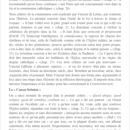
recommande qu'on fasse confiance « aux Pères qui ont constamment vécu dans la
foi et la communion catholiques » (chap. 28).
Trois critères de la communion sont explicités par Vincent de Lérins, par contraste
avec l'hérésie. Le premier consiste dans l'unité de la foi à travers le temps et
l'espace : « Il faut veiller avec le plus grand soin à tenir pour vrai ce qui a été cru
partout, toujours et par tous » (chap. 2). Le deuxième consiste à vérifier la
cohérence du progrès dans la foi : « Il faut donc que croissent et progressent
[PAGE 15] beaucoup l'intelligence, la connaissance, la sagesse de chacun des
chrétiens et de tous, celle de l'individu comme celle de l’Église entière, au cours
des siècles et des générations, pourvu qu'elles croissent selon leur genre propre,
c'est-à-dire dans le même sens, selon le même dogme et la même pensée » (chap.
23). Le troisième consiste à lire les Écritures dans la Tradition : « Le Canon divin
doit être interprété selon les traditions de l'Église universelle et les règles du
dogme catholique » (chap. 27). Ces trois critères ne sont pas nouveaux —
Vincent l'affirme à plusieurs reprises — et on les trouve déjà plus ou moins
formulés, chez Irénée au deuxième siècle, chez Tertullien au troisième siècle, chez
Augustin plus récemment. Mais Vincent leur donne une forme plus argumentée et
fixe ainsi une étape dans l'histoire de la réflexion théologique. Il importe donc d'en
mesurer l'importance et les limites pour lire correctement le
Commonitorium
.
Le « Canon lérinien »
On a ainsi nommé de longue date le premier critère : «
Quod ubique, quod
semper, quod ab omnibus creditum est
». Ce qui a été cru partout : en Orient
comme en Occident, car « il n'y a qu'une seule foi, vraie, celle que confesse
l'Église entière, répandue sun toute la terre » (chap. 2). Ce qui a été cru toujours :
depuis les origines et sans discontinuer « puisqu'en aucune manière nous ne nous
écartons de ce qu'ont jadis proclamé nos pères et nos pieux ancêtres » (ibid.). Ce
qui a été cru par tous car « ce que tous, ou la plupart d'entre eux, ont affirmé
clairement, d'un même accord, fréquemment, avec insistance, tels une réunion de