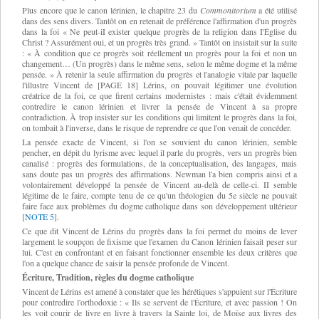
Plus encore que le canon lérinien, le chapitre 23 du
Commonitorium
a été utilisé
dans des sens divers. Tantôt on en retenait de préférence l'affirmation d'un progrès
dans la foi « Ne peut-iI exister quelque progrès de la religion dans I'Église du
Christ ? Assurément oui, et un progrès très grand. » Tantôt on insistait sur la suite
: « À condition que ce progrès soit réellement un progrès pour la foi et non un
changement… (Un progrès) dans le même sens, selon le même dogme et la même
pensée. » À retenir la seule affirmation du progrès et l'analogie vitale par laquelle
l'illustre Vincent de [PAGE 18] Lérins, on pouvait légitimer une évolution
créatrice de la foi, ce que firent certains modernistes : mais c'était évidemment
contredire le canon lérinien et livrer la pensée de Vincent à sa propre
contradiction. À trop insister sur les conditions qui limitent le progrès dans la foi,
on tombait à l'inverse, dans le risque de reprendre ce que l'on venait de concéder.
La pensée exacte de Vincent, si l'on se souvient du canon lérinien, semble
pencher, en dépit du lyrisme avec lequel il parle du progrès, vers un progrès bien
canalisé : progrès des formulations, de la conceptualisation, des langages, mais
sans doute pas un progrès des affirmations. Newman l'a bien compris ainsi et a
volontairement développé la pensée de Vincent au-delà de celle-ci. II semble
légitime de le faire, compte tenu de ce qu'un théologien du 5e siècle ne pouvait
faire face aux problèmes du dogme catholique dans son développement ultérieur
[
NOTE 5
].
Ce que dit Vincent de Lérins du progrès dans la foi permet du moins de lever
largement le soupçon de fixisme que l'examen du Canon lérinien faisait peser sur
lui. C'est en confrontant et en faisant fonctionner ensemble les deux critères que
l'on a quelque chance de saisir la pensée profonde de Vincent.
Écriture, Tradition, règles du dogme catholique
Vincent de Lérins est amené à constater que les hérétiques s'appuient sur l'Écriture
pour contredire l'orthodoxie : « Ils se servent de l'Écriture, et avec passion ! On
les voit courir de livre en livre à travers la Sainte loi, de Moïse aux livres des