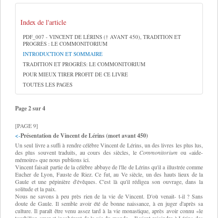
Index de l'article
PDF_007 - VINCENT DE LÉRINS († AVANT 450), TRADITION ET
PROGRÈS : LE COMMONITORIUM
INTRODUCTION ET SOMMAIRE
TRADITION ET PROGRÈS: LE COMMONITORIUM
POUR MIEUX TIRER PROFIT DE CE LIVRE
TOUTES LES PAGES
Page 2 sur 4
[PAGE 9]
<-
Présentation de Vincent de Lérins (mort avant 450)
Un seul livre a suffi à rendre célèbre Vincent de Lérins, un des livres les plus lus,
des plus souvent traduits, au cours des siècles, le
Commonitorium
ou «aide-
mémoire» que nous publions ici.
Vincent faisait partie de la célèbre abbaye de l'île de Lérins qu'il a illustrée comme
Eucher de Lyon, Fauste de Riez. Ce fut, au Ve siècle, un des hauts lieux de la
Gaule et une pépinière d'évêques. C'est là qu'il rédigea son ouvrage, dans la
solitude et la paix.
Nous ne savons à peu près rien de la vie de Vincent. D'où venait- t-il ? Sans
doute de Gaule. Il semble avoir été de bonne naissance, à en juger d'après sa
culture. Il paraît être venu assez tard à la vie monastique, après avoir connu «le