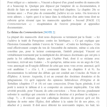
Pour rédiger ce « mémoire », Vincent a disposé d'un grand nombre de manuscrits
et a beaucoup lu. Quelque peu dépassé par l'ampleur de sa documentation, il
décide de faire un premier tome avec vingt-huit chapitres. Le chapitre 28e se
termine ainsi : « Pour plus de commodité, j'achève ici ces notes. On trouvera le
reste ailleurs. » Après quoi il se lance dans la rédaction d'un autre tome dont ne
subsiste qu'un résumé (que les manuscrits appellent « Second [PAGE 13]
Commonitorium
») : récapitulation de l'œuvre principale et appendice
documentaire .
Le thème du
Commonitorium
[
NOTE 2
]
La plupart des manuscrits dont nous disposons se terminent par la finale : « Ici
s'achève le traité de Peregrinus contre les hérétiques. » Ce qui explique que
l'historien Gennadius intitule l’œuvre de Vincent : «Contre les hérétiques». Cela
rend effectivement compte du ton de l'ensemble du mémoire, même si cela n'en
constitue pas, pour le lecteur contemporain, l'intérêt principal. Vincent est
véritablement tourmenté par la multiplicité des déviances doctrinales qui ont pris à
partie la foi catholique, depuis que l'Apôtre Paul, dont il se réclame avec
insistance, écrivait aux Galates : « Si quelqu'un, même nous ou un ange du Ciel,
vous annonçait un Évangile différent de celui que nous vous avons annoncé, qu'il
soit anathème ! » (Ga 1, 8 ; commenté dans les chapitres 8 et 9). Sa
documentation l'a informé des débats qui ont conduit aux Conciles de Nicée et
d'Ephèse. A travers Augustin, il est au courant des doctrines donatistes et du
pélagianisme. Ce qu'il rapporte des opinions hétérodoxes d'Origène et de
Tertullien (chapitres 17 et 18) est sans concession. D'une façon générale, il est
porté à noircir le tableau et à se comporter en censeur impitoyable. Une telle
sévérité procède, pour Vincent, de cette conviction : « Nous devons grandement
redouter le sacrilège qui consiste à altérer la doctrine et à profaner la religion »
(chap. 7). « II s'ensuit que tout catholique désireux de prouver qu'il est fils
légitime de notre mère l'Église, doit adhérer à la sainte foi de nos pères, s'y
attacher et y mourir. Il doit aussi détester les nouveautés impies, les haïr, les