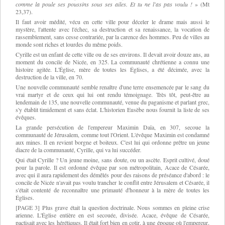
comme la poule ses poussins sous ses ailes. Et tu ne l'as pas voulu !
» (
Mt
23,37).
Il faut avoir médité, vécu en cette ville pour déceler le drame mais aussi le
mystère, l'attente avec l'échec, sa destruction et sa renaissance, la vocation de
rassemblement, sans cesse contrariée, par la carence des hommes. Peu de villes au
monde sont riches et lourdes du même poids.
Cyrille est un enfant de cette ville ou de ses environs. Il devait avoir douze ans, au
moment du concile de Nicée, en 325. La communauté chrétienne a connu une
histoire agitée. L'Église, mère de toutes les Églises, a été décimée, avec la
destruction de la ville, en 70.
Une nouvelle communauté semble renaître d'une terre ensemencée par le sang du
vrai martyr et de ceux qui lui ont rendu témoignage. Très tôt, peut-être au
lendemain de 135, une nouvelle communauté, venue du paganisme et parlant grec,
s'y établit timidement et sans éclat. L'historien Eusèbe nous fournit la liste de ses
évêques.
La grande persécution de l'empereur Maximin Daïa, en 307, secoue la
communauté de Jérusalem, comme tout l'Orient. L'évêque Maximin est condamné
aux mines. Il en revient borgne et boiteux. C'est lui qui ordonne prêtre un jeune
diacre de la communauté, Cyrille, qui va lui
succéder
.
Qui était Cyrille ? Un jeune moine, sans doute, ou un ascète. Esprit cultivé, doué
pour la parole. Il est ordonné évêque par son métropolitain, Acace de Césarée,
avec qui il aura rapidement des démêlés pour des raisons de préséance d'abord : le
concile de Nicée n'avait pas voulu trancher le conflit entre Jérusalem et Césarée, il
s'était contenté de reconnaître une primauté d'honneur à la mère de toutes les
Églises.
[PAGE 3] Plus grave était la question doctrinale. Nous sommes en pleine crise
arienne. L'Église entière en est secouée, divisée. Acace, évêque de Césarée,
pactisait avec les hérétiques. Il était fort bien en cotir, à une époque où l'empereur,