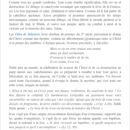
Comme tous les grands symboles, l'eau a une double signification. Elle est vie et
destruction. Le déluge, le cataclysme cosmique que rapporte le livre de la Genèse,
est à la fois jugement et salut, chiltiment et rénovation. Comme tel il fait partie de
la catéchèse ancienne. Aussi prophètes et psaumes annoncent-ils les temps
messianiques comme un nouveau déluge, où Dieu détruit le monde pécheur et le
fauteur du mal, le Malin, et sauve son peuple, après un combat à mort et la
victoire sur
le monstre des eaux, Satan.
e
Les
Odes de Salomon
, livre chrétien de poèmes du 2
siècle, présentent le drame
du Christ
comme une épopée, comme
un affrontement gigantesque entre le Christ
et le prince des ténèbres. L'hymne
pascal,
Victimae paschalis
, y fait écho :
Mort et vie en sont
venues aux mains
dans un duel
surhumain.
Il mourut le maître
de la vie,
Il est vivant,
il est roi.
Nulle part au monde,
la célébration de la mort du Christ et de sa résurrection ne
parle mieux aux catéchumènes qui
se préparent à renaître à leur tour qu'ici, à
Jérusalem, en ce lieu auguste, où Cyrille se tient avec ses auditeurs. Un frisson
saisit toute l'assistance, quand il évoque le drame, le mystère, qui s'est joué sur
cette scène, unique au monde.
«
Jésus a été mis en Croix pour nos fautes, réellement. Tu voudrais le nier ? Ce
lieu illustre te confond. Ce bienheureux Golgotha, où justement nous voici
rassemblés, en raison de celui qui y fut crucifié. Ajoute que du bois de cette croix,
divisée en fragments, la terre entière est désormais remplie
» (
Cat
. 4,10). Edith
Stein ajoute : «
Le bois de la croix est devenu la lumière du Christ.
»
Il ne s'agit pas d'une simple reconstitution historique d'un événement, rapporté par
les quatre évangélistes, il s'agit da ce que Jésus lui-même appelle son baptême,
désiré et redouté à la fois.
«
Je dois recevoir un baptême, et quelle angoisse en
moi jusqu'à ce qu'il s'accomplisse !
» (
Lc 12, 50).