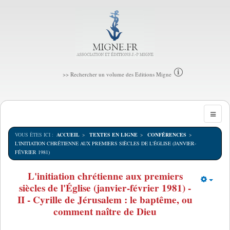
>> Rechercher un volume des Editions Migne
VOUS ÊTES ICI :
ACCUEIL
TEXTES EN LIGNE
CONFÉRENCES
L'INITIATION CHRÉTIENNE AUX PREMIERS SIÈCLES DE L'ÉGLISE (JANVIER-
FÉVRIER 1981)
L'initiation chrétienne aux premiers
siècles de l'Église (janvier-février 1981) -
Empt
II - Cyrille de Jérusalem : le baptême, ou
comment naître de Dieu