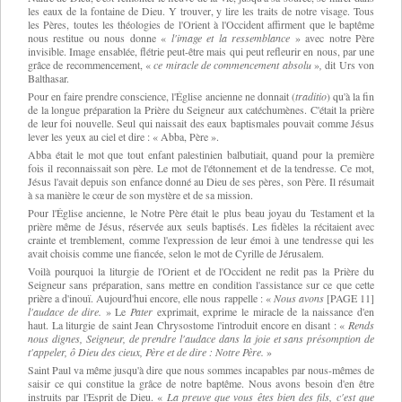
les eaux de la fontaine de Dieu. Y trouver, y lire les traits de notre visage. Tous
les Pères, toutes les théologies de l'Orient à l'Occident affirment que le baptême
nous restitue ou nous donne
«
l'image et la ressemblance
»
avec notre Père
invisible. Image ensablée, flétrie peut-être mais qui peut refleurir en nous, par une
grâce de recommencement, «
ce miracle de commencement absolu
»
,
dit Urs von
Balthasar.
Pour en faire prendre conscience, l'Église ancienne ne donnait (
traditio
) qu'à la fin
de la longue préparation la Prière du Seigneur aux catéchumènes. C'était la prière
de leur foi nouvelle. Seul qui naissait des eaux baptismales pouvait comme Jésus
lever les yeux au ciel et dire : « Abba, Père ».
Abba était le mot que tout enfant palestinien balbutiait, quand pour la première
fois il reconnaissait son père. Le mot de l'étonnement et de la tendresse. Ce mot,
Jésus l'avait depuis son enfance donné au Dieu de ses pères, son Père. Il résumait
à sa manière le cœur de son mystère et de sa mission.
Pour l'Église ancienne, le Notre Père était le plus beau joyau du Testament et la
prière même de Jésus, réservée aux seuls baptisés. Les fidèles la récitaient avec
crainte et tremblement, comme l'expression de leur émoi à une tendresse qui les
avait choisis comme une fiancée, selon le mot de Cyrille de Jérusalem.
Voilà pourquoi la liturgie de l'Orient et de l'Occident ne redit pas la Prière du
Seigneur sans préparation, sans mettre en condition l'assistance sur ce que cette
prière a d'inouï. Aujourd'hui encore, elle nous rappelle :
«
Nous
avons
[PAGE 11]
l'audace de dire.
»
Le
Pater
exprimait, exprime le miracle de la naissance d'en
haut. La liturgie de saint Jean Chrysostome l'introduit encore en disant :
«
Rends
nous dignes, Seigneur, de prendre l'audace dans la joie et sans présomption de
t'appeler, ô Dieu des cieux, Père et de dire : Notre Père.
»
Saint Paul va même jusqu'à dire que nous sommes incapables par nous-mêmes de
saisir ce qui constitue la grâce de notre baptême. Nous avons besoin d'en être
instruits par l'Esprit de Dieu.
«
La preuve que vous êtes bien des fils, c'est que