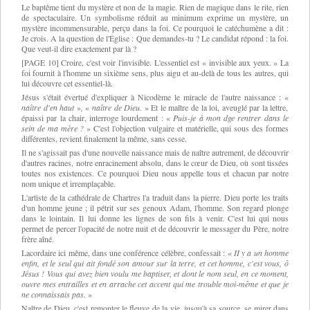
Le baptême tient du mystère et non de la magie. Rien de magique dans le rite, rien
de spectaculaire. Un symbolisme réduit au minimum exprime un mystère, un
mystère incommensurable, perçu dans la foi. Ce pourquoi le catéchumène a dit :
Je crois. A la question de l'Église : Que demandes-tu ? Le candidat répond : la foi.
Que veut-il dire exactement par là ?
[PAGE 10] Croire, c'est voir l'invisible. L'essentiel est « invisible aux yeux. » La
foi fournit à l'homme un sixième sens, plus aigu et au-delà de tous les autres, qui
lui découvre cet essentiel-là.
Jésus s'était évertué d'expliquer à Nicodème le miracle de l'autre naissance :
«
naître
d'en haut
»
,
«
naître de Dieu.
»
Et le maître de la loi, aveuglé par la lettre,
épaissi par la chair, interroge lourdement : «
Puis-je à mon dge rentrer dans le
sein de ma mère ?
»
C'est l'objection vulgaire et matérielle, qui sous des formes
différentes, revient finalement la même, sans cesse.
Il ne s'agissait pas d'une nouvelle naissance mais de naître autrement, de découvrir
d'autres racines, notre enracinement absolu, dans le cœur de Dieu, où sont tissées
toutes nos existences. Ce pourquoi Dieu nous appelle tous et chacun par notre
nom unique et irremplaçable.
L'artiste de la cathédrale de Chartres l'a traduit dans la pierre. Dieu porte les traits
d'un homme jeune ; il pétrit sur ses genoux Adam, l'homme. Son regard plonge
dans le lointain. Il lui donne les lignes de son fils à venir. C'est lui qui nous
permet de percer l'opacité de notre nuit et de découvrir le messager du Père, notre
frère aîné.
Lacordaire ici même, dans une conférence célèbre, confessait :
«
II y a un homme
enfin, et le seul qui ait fondé son amour sur la terre, et cet homme, c'est vous, ô
Jésus ! Vous qui avez bien voulu me baptiser, et dont le nom seul, en ce moment,
ouvre mes entrailles et en arrache cet accent qui me trouble moi-même et que je
ne connaissais pas.
»
Naître de Dieu, c'est remonter le fleuve de la vie, jusqu'à sa source, se mirer dans