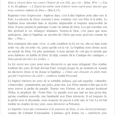
Dieu a envoyé dans nos cœurs l'Esprit de son Fils, qui crie : Abba, Père !
» (
Ga
4, 6). Et ailleurs :
«
L'Esprit lui-même vient éclairer notre esprit pour attester que
nous sommes enfants de Dieu
» (
Rm 8,15).
Rappelez-vous l'expression : baptiser dans, c'est-à-dire baptiser pour aller vers le
Père. La mission de Jésus consiste à nous conduire vers son Père et le nôtre. Le
baptême nous introduit dans le mystère inépuisable et toujours inaccessible de
Dieu. Il nous permet de participer à cette vie intime de Dieu, à ce qui constitue son
être profond et ses échanges trinitaires. Notons-le bien, c'est parce que nous
participons, dans le baptême, au mystère du Christ que nous pouvons comme lui
dire : «
Père ».
Non seulement dire mais vivre. A cette condition la foi est vie, elle est dans toute
notre vie, elle est notre vie, parce qu'elle est la vie. Le baptême nous donne accès
au monde de Dieu. Ou plus justement, il nous permet de voir que le monde que
nous habitons est habité de Dieu. Et déjà, comme dit le Cantique des cantiques,
«
Dieu paraît derrière les treilles.
»
La foi ouvre nos yeux pour nous découvrir ce qui nous échappait. Des écailles
tombent des yeux de Saul devenu Paul, aveugle jusque là, au moment où Ananie
lui découvre Jésus et lui donne le baptême.
«
J'étais une chouette en plein midi,
qui fait l'expérience du soleil
»
,
confesse André Frossard.
Le baptisé retrouve les yeux de la véritable enfance, qui sait regarder, s'attendrir,
s'émerveiller ; gratuitement, par grâce, pour rien. Les Pères aiment à dire que la foi
nous rouvre le jardin du paradis. Tourné vers l'Orient, où les anciens localisent
l'Eden, le néophyte dit : Notre Père. Le paradis n'est pas tant un lieu qu'un état,
qu'une condition nouvelle, une familiarité avec Dieu retrouvée. Il est toujours là,
le péché nous le dissimule, nous risquons de passer à côté sans le voir. La foi fait
tomber les écailles de nos yeux, nous découvre sa Présence.
Le baptême nous fait communier à la jeunesse de Dieu, à son éternel printemps,
comme dit Clément d'Alexandrie. L'enfance qu'il donne est
«
infiniment plus