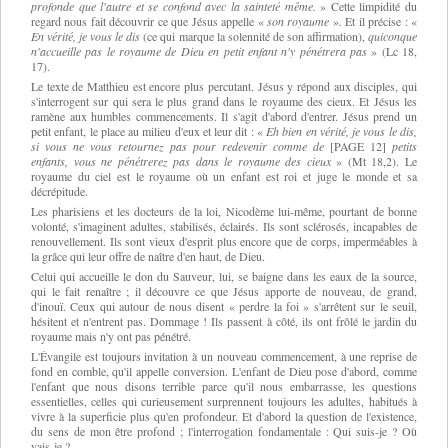
profonde que l'autre et se confond avec la sainteté même.
»
Cette limpidité du
regard nous fait découvrir ce que Jésus appelle
«
son royaume
»
.
Et il précise :
«
En vérité, je vous le dis
(ce qui marque la solennité de son affirmation),
quiconque
n'accueille pas le royaume de Dieu en petit enfant n'y pénétrera pas
» (
Lc 18,
17).
Le texte de Matthieu est encore plus
percutant.
Jésus y répond aux disciples, qui
s'interrogent sur qui sera le plus grand dans le royaume des cieux. Et Jésus les
ramène aux humbles commencements. Il s'agit d'abord d'entrer. Jésus prend un
petit enfant, le place au milieu d'eux et leur dit : «
Eh bien en vérité, je vous le dis,
si vous ne vous retournez pas pour redevenir comme de
[PAGE 12]
petits
enfants, vous ne pénétrerez pas dans le royaume des cieux
» (
Mt 18,2). Le
royaume du ciel est le royaume où un enfant est roi et juge le monde et sa
décrépitude.
Les pharisiens et les docteurs de la loi, Nicodème lui-même, pourtant de bonne
volonté, s'imaginent adultes, stabilisés, éclairés.
Ils
sont sclérosés, incapables de
renouvellement. Ils sont vieux d'esprit plus encore que de corps, imperméables à
la grâce qui leur offre de naître d'en haut, de Dieu.
Celui qui accueille le don du Sauveur, lui, se baigne dans les eaux de la source,
qui le fait renaître ; il découvre ce que Jésus apporte de nouveau, de grand,
d'inouï. Ceux qui autour de nous disent « perdre la foi » s'arrêtent sur le seuil,
hésitent et n'entrent pas. Dommage ! Ils passent à côté, ils ont frôlé le jardin du
royaume mais n'y ont pas pénétré.
L'Évangile est toujours invitation à un nouveau commencement, à une reprise de
fond en comble, qu'il appelle conversion. L'enfant de Dieu pose d'abord, comme
l'enfant que nous disons terrible parce qu'il nous embarrasse, les questions
essentielles, celles qui curieusement surprennent toujours les adultes, habitués à
vivre à la superficie plus qu'en profondeur. Et d'abord la question de l'existence,
du sens de mon être profond ; l'interrogation fondamentale : Qui suis-je ? Où
vais-je ?