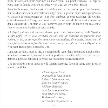
porte un accusatif pour exprimer un mouvement, un point d'arrivée : le baptisé
entre dans la famille de Dieu, du Dieu vivant, qui est Père, Fils, Esprit.
Pour les hommes, l'évêque est assisté de clercs et du parrain, pour les femmes,
par des diaconesses ou des matrones d'âge mûr. La piscine baptismale que pénètre
et traverse le catéchumène est à la fois tombeau et sein maternel, dit Cyrille,
ensevelissement et émergence, mort et vie. La mission de Jésus avait commencé
dans les eaux du Jourdain et s'est achevée par le coup de lance : du côté coule
l'eau et le sang, le baptême et l'eucharistie.
«
L'Esprit qui descend sur vous devient pour vous piscine heureuse,
dit Syméon
le théologien,
et en vous recevant en son sein, de manière inexprimable tout
entiers, en lui, de corruptibles vous fait incorruptibles, de mortels, Immortels ; il
vous fait renaître non fils d'homme mais, par grâce, fils de Dieu
» (
Syméon le
Nouveau Théologien,
Catéchèse
32).
Jugement et salut, mort et vie, le sacrement de l'eau, dans une image unique, dans
un même mouvement, une même action, purifie et sanctifie, délivre et fait revivre,
détruit le péché et fait jaillir la grâce. La foi est une source retrouvée.
Une inscription sur le baptistère du Latran, à Rome, décrit la scène dont il est le
témoin quotidien :
«
Ici naît pour le ciel
un peuple de haut lignage.
L'Esprit lui donne la vie,
dans les eaux fécondes.
Pécheur, descends
dans les eaux sanctifiées
pour laver ton péché.
Tu descends chenu,
tu remontes en jeunesse.
»
*