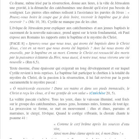
Ce drame, même irisé par la résurrection, donne aux lieux, à la ville de Jérusalem
une gravité, à la démarche des catéchumènes une densité qu'il n'est pas besoin de
souligner. Les pierres elles-mêmes redisent à l'assistance les paroles de Jésus :
«
Pouvez-vous boire la coupe que je dois boire, recevoir le baptême que je dois
recevoir ?
» (Mc
10, 38). Cyrille ne manque pas de les citer.
L'évêque de Jérusalem pour expliquer aux catéchumènes et aux jeunes baptisés le
sacrement de la nouvelle naissance, prend appui sur le texte fondamental, où Paul
expose aux Romains les rapports entre le baptême et le mystère du Christ.
[PAGE 8] «
Ignorez-vous que nous tous, qui avons été baptisés dans le Christ
Jésus, c'est en sa mort que nous avons été baptisés ? Avec lui nous avons été
ensevelis, par le baptême en sa mort. Comme le Christ est ressuscité des morts
par la puissance éclatante du Père, nous aussi, à notre tour, nous vivrons une vie
nouvelle
» (
Rm 6,5).
Texte énorme, d'une épaisseur qui exigerait un long développement et sur lequel
Cyrille revient à trois reprises. Le baptême fait participer le chrétien à la totalité du
mystère du Christ, de la passion à la résurrection, il lui fait revivre par la geste
sacramentelle le mystère pascal :
«
Ô
miséricorde excessive ! Dans ses mains et dans ses pieds immaculés, le
Christ a reçu les clous, et il me gratifie de son salut
» (
Catéchèse
20, 5).
La veillée pascale s'achève. Tous les yeux, dans le vaisseau illuminé, sont fixés
sur le groupe des catéchumènes, jeunes gens, hommes mûrs, femmes de tout âge.
La procession se forme, se met en mouvement : élus et élues, parrains et
marraines, le clergé, l'évêque. Quand le cortège s'ébranle, la chorale chante le
psaume 41 :
«
Comme le cerf brâme après les sources d'eau
vive,
Ainsi mon âme clame après toi, ô mon Dieu !
»