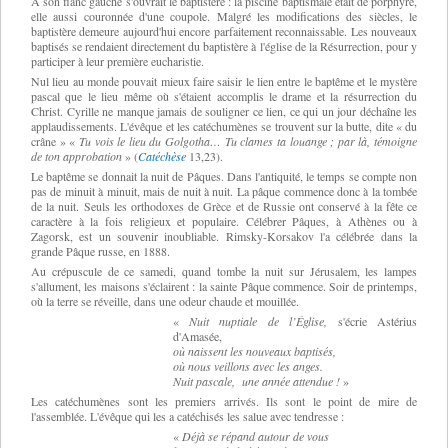
A son flanc gauche s'ouvrait le baptistère : la piscine baptismale était de porphyre,
elle aussi couronnée d'une coupole. Malgré les modifications des siècles, le
baptistère demeure aujourd'hui encore parfaitement reconnaissable. Les nouveaux
baptisés se rendaient directement du baptistère à l'église de la Résurrection, pour y
participer à leur première eucharistie.
Nul lieu au monde pouvait mieux faire saisir le lien entre le baptême et le mystère
pascal que le lieu même où s'étaient accomplis le drame et la résurrection du
Christ. Cyrille ne manque jamais de souligner ce lien, ce qui un jour déchaîne les
applaudissements. L'évêque et les catéchumènes se trouvent sur la butte, dite « du
crâne » «
Tu vois le lieu du Golgotha… Tu clames ta louange ; par là, témoigne
de ton approbation
» (
Catéchèse
13,23).
Le baptême se donnait la nuit de Pâques. Dans l'antiquité, le temps se compte non
pas de minuit à minuit, mais de nuit à nuit. La pâque commence donc à la tombée
de la nuit. Seuls les orthodoxes de Grèce et de Russie ont conservé à la fête ce
caractère à la fois religieux et populaire. Célébrer Pâques, à Athènes ou à
Zagorsk, est un souvenir inoubliable. Rimsky-Korsakov l'a célébrée dans la
grande Pâque russe, en 1888.
Au crépuscule de ce samedi, quand tombe la nuit sur Jérusalem, les lampes
s'allument, les maisons s'éclairent : la sainte Pâque commence. Soir de printemps,
où la terre se réveille, dans une odeur chaude et mouillée.
«
Nuit nuptiale de l’Église,
s'écrie Astérius
d'Amasée,
où naissent les nouveaux baptisés,
où nous veillons avec les anges.
Nuit pascale, une année attendue !
»
Les catéchumènes sont les premiers arrivés. Ils sont le point de mire de
l'assemblée. L'évêque qui les a catéchisés les salue avec tendresse :
«
Déjà se répand autour de vous