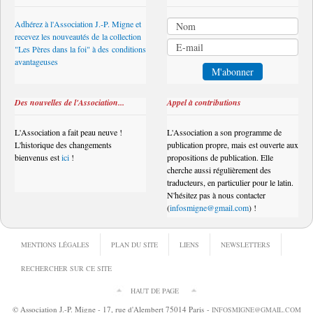
Adhérez à l'Association J.-P. Migne et
recevez les nouveautés de la collection
"Les Pères dans la foi" à des conditions
avantageuses
Des nouvelles de l'Association...
Appel à contributions
L'Association a fait peau neuve !
L'Association a son programme de
L'historique des changements
publication propre, mais est ouverte aux
bienvenus est
ici
!
propositions de publication. Elle
cherche aussi régulièrement des
traducteurs, en particulier pour le latin.
N'hésitez pas à nous contacter
(
infosmigne@gmail.com
) !
MENTIONS LÉGALES
PLAN DU SITE
LIENS
NEWSLETTERS
RECHERCHER SUR CE SITE
HAUT DE PAGE
© Association J.-P. Migne - 17, rue d'Alembert 75014 Paris -
INFOSMIGNE@GMAIL.COM