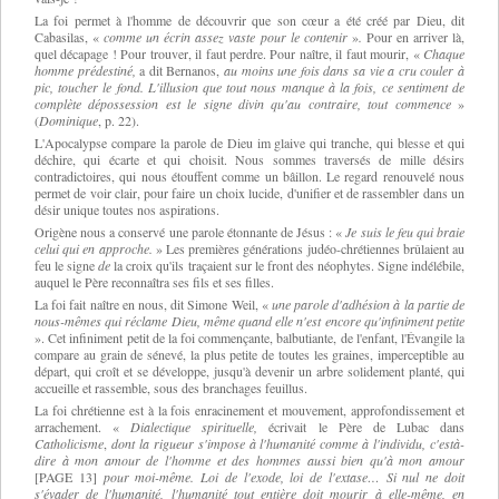
La foi permet à l'homme de découvrir que son cœur a été créé par Dieu, dit
Cabasilas, «
comme un écrin assez vaste pour le contenir
»
.
Pour en arriver là,
quel décapage ! Pour trouver, il faut perdre. Pour naître, il faut mourir,
«
Chaque
homme prédestiné,
a dit Bernanos,
au moins une fois dans sa vie a cru couler à
pic, toucher le fond. L'illusion que tout nous manque à la fois, ce sentiment de
complète dépossession est le signe divin qu'au contraire, tout commence
»
(
Dominique
, p.
22).
L'Apocalypse compare la parole de Dieu im glaive qui tranche, qui blesse et qui
déchire, qui écarte et qui choisit. Nous sommes traversés de mille désirs
contradictoires, qui nous étouffent comme un bâillon. Le regard renouvelé nous
permet de voir clair, pour faire un choix lucide, d'unifier et de rassembler dans un
désir unique toutes nos aspirations.
Origène nous a conservé une parole étonnante de Jésus :
«
Je suis le feu qui braie
celui qui en approche.
»
Les premières générations judéo-chrétiennes brûlaient au
feu le signe
de
la croix qu'ils traçaient sur le front des néophytes. Signe indélébile,
auquel le Père reconnaîtra ses fils et ses filles.
La foi fait naître en nous, dit Simone Weil,
«
une parole d'adhésion à la partie de
nous-mêmes qui réclame Dieu, même quand elle n'est encore qu'infiniment petite
».
Cet infiniment petit de la foi commençante, balbutiante, de
l'enfant, l'Évangile la
compare au grain
de sénevé, la plus petite de toutes les graines, imperceptible au
départ, qui croît et se développe, jusqu'à devenir un arbre solidement planté, qui
accueille et rassemble, sous des branchages feuillus.
La foi chrétienne est à la fois enracinement et mouvement, approfondissement et
arrachement.
«
Dialectique spirituelle,
écrivait le Père de Lubac dans
Catholicisme
,
dont la rigueur s'impose à l'humanité comme à l'individu, c'està-
dire à mon amour de l'homme et des hommes aussi bien qu'à mon amour
[PAGE 13]
pour moi-même. Loi de l'exode, loi de l'extase… Si nul ne doit
s'évader de l'humanité, l'humanité tout entière doit mourir à elle-même, en