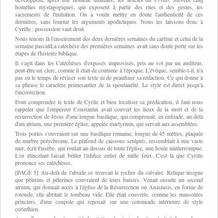
homélies mystagogiques, qui exposent à partir des rites et des gestes, les
sacrements de l'initiation. On a voulu mettre en doute l'authenticité de ces
dernières, sans fournir les arguments apodictiques. Nous les laissons donc à
Cyrille : possession vaut droit.
Nous tenons là l'enseirement des deux dernières semaines du carême et celui de la
semaine pascaltLa catéchèse des premières semaines avait sans doute porté sur les
étapes de l'histoire biblique.
Il s'agit dans les Catéchèses d'exposés improvisés, pris au vol par un auditeur,
peut-être un clerc, comme il était de coutume à l'époque. L'évêque, semble-t-il, n'a
pas eu le temps de réviser son texte
ni
de peaufiner sa rédaction. Ce qui donne à
sa phrase le caractère primesautier de la spontanéité. Le style est direct jusqu'à
l'incorrection.
Pour comprendre le texte de Cyrile et bien localiser sa prédication, il faut nous
rappeler que l'empereur Constantin avait couvert les lieux de la mort et de la
résurrection de Jésus d'une longue basilique, qui comprenait, en enfilade, au-delà
d'un atrium, une première église, appelée martyrium, qui servait aux assemblées.
Trois portes s'ouvraient sur une basilique romaine, longue de 45 mètres, plaquée
de marbre polychrome. Le plafond de caissons sculptés, ressemblait à une vaste
mer, écrit Eusèbe, qui roulait au-dessus de toute l'église, une houle ininterrompue.
L'or étincelant faisait briller l'édifice entier de mille feux. C'est là que Cyrille
prononce ses catéchèses.
[PAGE 5] Au-delà de l'abside se trouvait le rocher du calvaire. Relique insigne
que pèlerins et pèlerines couvraient de leurs baisers. Venait ensuite un second
atrium, qui donnait accès à l'église de la Résurrection ou Anastasis, en forme de
rotonde, elle abritait le tombeau vide. Elle était couverte, comme les mausolées
princiers, d'une coupole qui reposait sur une colonnade intérieure de style
corinthien.