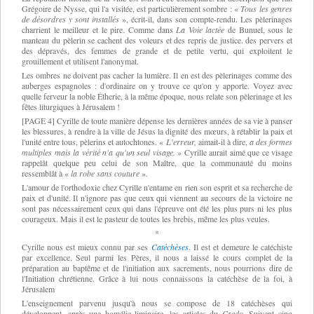
Grégoire de Nysse, qui l'a visitée, est particulièrement sombre : «
Tous les genres
de désordres y sont installés
»,
écrit
-
il, dans son compte
-
rendu. Les pèlerinages
charrient le meilleur et le pire. Comme dans
La
Voie lactée
de Bunuel, sous le
manteau du pèlerin se cachent des voleurs et des repris de justice. des pervers et
des dépravés, des femmes de grande et de petite vertu, qui exploitent le
grouillement et utilisent l'anonymat.
Les ombres ne doivent pas cacher la lumière. Il en est des pèlerinages comme des
auberges espagnoles : d'ordinaire on y trouve ce qu'on y apporte. Voyez avec
quelle ferveur la noble Étherie, à la même époque, nous relate son pèlerinage et les
fêtes liturgiques à Jérusalem !
[PAGE 4] Cyrille de toute manière dépense les dernières années de sa vie à panser
les blessures, à rendre à la ville de Jésus la dignité des mœurs, à rétablir la paix et
l'unité entre tous, pèlerins et autochtones.
«
L'erreur,
aimait-il à dire,
a des formes
multiples mais la vérité n'a qu'un seul visage.
»
Cyrille aurait aimé que ce visage
rappelât quelque peu celui de son Maître, que la communauté du moins
ressemblât à
«
la robe sans couture
»
.
L'amour de l'orthodoxie chez Cyrille n'entame en rien son esprit et sa recherche de
paix et d'unité. Il n'ignore pas que ceux qui viennent au secours de la victoire ne
sont pas nécessairement ceux qui dans l'épreuve ont été les plus purs ni les plus
courageux. Mais il est le pasteur de toutes les brebis, même les plus veules.
*
Cyrille nous est mieux connu par ses
Catéchèses
. Il est et demeure le catéchiste
par excellence. Seul parmi les Pères, il nous a laissé le cours complet de la
préparation au baptême et de l'initiation aux sacrements, nous pourrions dire de
l'Initiation chrétienne. Grâce à lui nous connaissons la catéchèse de la foi, à
Jérusalem
L'enseignement parvenu jusqu'à nous se compose de 18 catéchèses qui
développent, après une homélie liminaire, les articles du
Credo
. Suivent cinq