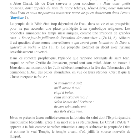
« Jésus-Christ, fils de Dieu sauveur » pour conclure :
«
Pour nous, petits
poissons, ainsi appelés du nom de notre
Ichthys,
Jésus-Christ, nous naissons
dans l'eau et nous ne pouvons conserver notre vie qu'en demeurant dans l'eau
»
(
Baptême
1).
Le peuple de la Bible était trop dépendant de l'eau, dans sa vie et sa prospérité,
pour ne pas accorder une place privilégiée à sa symbolique religieuse. Les
prophètes annoncent les temps messianiques, comme une irruption de grandes
eaux.
«
En ce jour
-
là jailliront de Jérusalem des eaux vives
» (
Za 14, 8). Ailleurs
il est question d'une source merveilleuse
«
qui sourd pour la maison de Dieu et
effacera le péché
» (
Za 13, 1). Le prophète Ezéchiel en décrit avec lyrisme
l'envahissement universel.
Dans ce contexte prophétique, l'épisode que rapporte l'évangile de saint Jean,
auquel se réfère Cyrille de Jérusalem, prend tout son relief. Jésus se trouve à
Jérusalem, au moment où les Juifs célèbrent nombreux la fête des Tabernacles ; ils
demandent à Dieu des pluies abondantes,
en
vue de leurs récoltes. C'est là que le
Christ interpelle la foule :
Si quelqu'un a soif,
qu'il vienne à moi
et qu'il boive,
celui qui croit en moi !
Selon le mot de l'Écriture :
de son sein couleront
des flots d'eau vive.
Jésus se présente à son auditoire comme la fontaine du salut dont l'Esprit répandra
l'inépuisable fécondité, grâce à sa mort et à sa résurrection. Le Christ [PAGE 7]
apparaît à la fois comme le rocher miraculeux auquel s'abreuve le peuple de Dieu
et comme le vrai Temple, le temple vivant, d'où jaillit la source nouvelle de
l'Esprit.