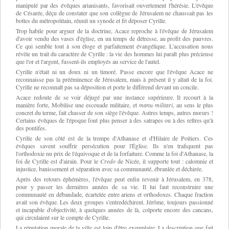
manipulé par des évêques arianisants, favorisait ouvertement l'hérésie. L'évêque
de Césarée, déçu de constater que son collègue de Jérusalem ne chaussait pas les
bottes du métropolitain, réunit un synode et fit déposer Cyrille.
Trop habile pour arguer de la doctrine, Acace reproche à l'évêque de Jérusalem
d'avoir vendu des vases d'église, en un temps de détresse, au profit des pauvres.
Ce qui semble tout à son éloge et parfaitement évangélique. L'accusation nous
révèle un trait du caractère de Cyrille : la vie des hommes lui paraît plus précieuse
que l'or et l'argent, fussent-ils employés au service de l'autel.
Cyrille n'était ni un doux ni un timoré. Passe encore que l'évêque Acace ne
reconnaisse pas la prééminence de Jérusalem, mais à présent il y allait de la foi.
Cyrille ne reconnaît pas sa déposition et porte le différend devant un concile.
Acace redoute de se voir déjugé par une instance supérieure. Il recourt à la
manière forte, Mobilise une escouade militaire, et
manu militari
, au sens le plus
concret du terme, fait chasser de son siège l'évêque. Autres temps, autres mœurs !
Certains évêques de l'époque font plus penser à des satrapes ou à des reîtres qu'à
des pontifes.
Cyrille de son côté est de la trempe d'Athanase et d'Hilaire de Poitiers. Ces
évêques savent souffrir persécution pour l'Église. Ils n'en trafiquent pas
l'orthodoxie nu prix de l'équivoque et de la forfaiture. Comme la foi d'Athanase, la
foi de Cyrille est d'airain. Pour le
Credo
de Nicée, il supporte tout : calomnie et
injustice, banissement et séparation avec sa communauté, ébranlée et déchirée.
Après des retours éphémères, l'évêque peut enfin revenir à Jérusalem, en 378,
pour y passer les dernières années de sa vie. Il lui faut reconstruire une
communauté en débandade, écartelée entre ariens et orthodoxes. Chaque fraction
avait son évêque. Les deux groupes s'entredéchirent. Jérôme, toujours passionné
et incapable d'objectivité, à quelques années de là, colporte encore des cancans,
qui circulaient sur le compte de Cyrille.
La réputation morale de la ville est loin d'être exemplaire. La description que fait