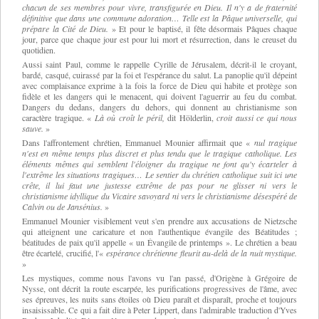
chacun de ses membres pour vivre, transfigurée en Dieu. Il n'y a de fraternité
définitive que dans une commune adoration… Telle est la Pâque universelle, qui
prépare la Cité de Dieu.
»
Et pour le baptisé, il fête désormais Pâques chaque
jour, parce que chaque jour est pour lui mort et résurrection, dans le creuset du
quotidien.
Aussi saint Paul, comme le rappelle Cyrille de Jérusalem, décrit-il le croyant,
bardé, casqué, cuirassé par la foi et l'espérance du salut. La panoplie qu'il dépeint
avec complaisance exprime à la fois la force de Dieu qui habite et protège son
fidèle et les dangers qui le menacent, qui doivent l'aguerrir au feu du combat.
Dangers du dedans, dangers du dehors, qui donnent au christianisme son
caractère tragique.
«
Là où croît le péril,
dit Hölderlin,
croit aussi ce qui nous
sauve.
»
Dans l'affrontement chrétien, Emmanuel Mounier affirmait que
«
nul tragique
n'est en même temps plus discret et plus tendu que le tragique catholique. Les
éléments mêmes qui semblent l'éloigner du tragique ne font qu'y écarteler à
l'extrême les situations tragiques… Le sentier du chrétien catholique suit ici une
crête, il lui faut une justesse extrême de pas pour ne glisser ni vers le
christianisme idyllique du Vicaire savoyard ni vers le christianisme désespéré de
Calvin ou de Jansénius.
»
Emmanuel Mounier visiblement veut s'en prendre aux accusations de Nietzsche
qui atteignent une caricature et non l'authentique évangile des Béatitudes ;
béatitudes de paix qu'il appelle « un Évangile de printemps ». Le chrétien a beau
être écartelé, crucifié,
l'«
espérance chrétienne fleurit au-delà de la nuit mystique.
»
Les mystiques, comme nous l'avons vu l'an passé, d'Origène à Grégoire de
Nysse, ont décrit la route escarpée, les purifications progressives de l'âme, avec
ses épreuves, les nuits sans étoiles où Dieu paraît et disparaît, proche et toujours
insaisissable. Ce qui a fait dire à Peter Lippert, dans l'admirable traduction d'Yves