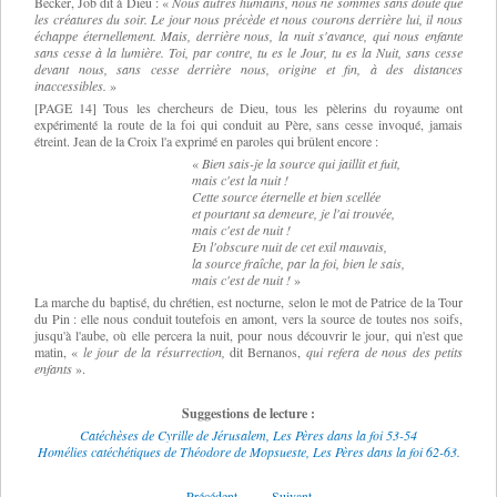
Becker, Job dit à Dieu :
«
Nous autres humains, nous ne sommes sans doute que
les créatures du soir. Le jour nous précède et nous courons derrière lui, il nous
échappe éternellement. Mais, derrière nous, la nuit s'avance, qui nous enfante
sans cesse à la lumière. Toi, par contre, tu es le Jour, tu es la Nuit, sans cesse
devant nous, sans cesse derrière nous, origine et fin, à des distances
inaccessibles.
»
[PAGE 14] Tous les chercheurs de Dieu, tous les pèlerins du royaume ont
expérimenté la route de la foi qui conduit au Père, sans cesse invoqué, jamais
étreint. Jean de la Croix l'a exprimé en paroles qui brûlent encore :
«
Bien sais-je la source qui jaillit et fuit,
mais c'est la nuit !
Cette source éternelle et bien scellée
et pourtant sa demeure, je l'ai trouvée,
mais c'est de nuit !
En l'obscure nuit de cet exil mauvais,
la source fraîche, par la foi, bien le sais,
mais c'est de nuit !
»
La marche
du
baptisé, du chrétien, est nocturne, selon le mot de Patrice de la Tour
du Pin : elle nous conduit toutefois en amont, vers la source de toutes nos soifs,
jusqu'à l'aube, où elle percera la nuit, pour nous découvrir le jour, qui n'est que
matin,
«
le jour de la résurrection,
dit Bernanos,
qui refera de nous des petits
enfants
».
Suggestions de lecture :
Catéchèses
de Cyrille de Jérusalem, Les Pères dans la foi 53-54
Homélies catéchétiques
de Théodore de Mopsueste, Les Pères dans la foi 62-63.
Précédent
Suivant