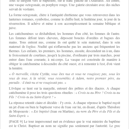
Tous se dirigent vers le baptistère, sur le flanc gauche de l'Anastasis. Au centre,
une vasque octogonale, en porphyre rouge. Une galerie circulaire avec des niches
servait de vestiaire.
La forme octogonale, chère à l'antiquité chrétienne que vous retrouverez dans les
lanternes romanes, symbolise, comme le chiffre huit, le huitième jour, le jour de la
résurrection. Il achève et mène à son accomplissement la semaine biblique et
juive.
Les catéchumènes se déshabillent, les hommes d'un côté, les femmes de l'autre.
Les femmes défont leurs cheveux, déposent boucles d'oreilles et bagues des
mains. Tous entrent nus, comme ils ont quitté le sein maternel, dans le sein
maternel de l'eglise. Nudité qui n'effarouche pas les anciens qui fréquentent les
thermes. Les enfants, les premiers, les hommes, ensuite, descendent un à un, dans
le froissement de courtines, jusqu'à la piscine, d'ordinaire par trois marches, pour
entrer dans l'eau courante, à mi-corps. La vasque est construite de manière à
obliger le catéchumène à descendre du côté ouest, et à remonter à l'est, d'où vient
la lumière.
«
Ô merveille,
s'écrie Cyrille,
vous êtes nus et vous ne rougissez pas, sous les
yeux de tous. A la vérité, vous ressemblez à Adam, notre premier père, au
paradis : il était nu et ne rougissait pas.
»
L'évêque se tient sur la margelle, entouré des prêtres et des diacres. A chaque
catéchumène il pose les trois questions rituelles :
«
Crois-tu au Père ? Crois-tu au
Fils ? Crois-tu au Saint-Esprit ?
»
La réponse retentit claire et décidée : J'y crois. A chaque réponse le baptisé reçoit
un jet d'eau ou bien le baptiseur verse de l'eau sur lui, en disant, d'après Théodore
de Mopsueste :
«
Est baptisé
(Jean ou Martine),
au nom du Père et du Fils et du
Saint-Esprit.
»
[PAGE 9] Le tour impersonnel met en évidence que le vrai ministre du baptême
est le Christ. Baptiser au nom ne signifie pas seulement par l'autorité. Le grec