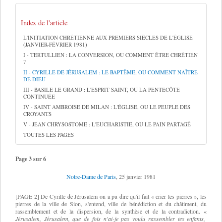
Index de l'article
L'INITIATION CHRÉTIENNE AUX PREMIERS SIÈCLES DE L'ÉGLISE
(JANVIER-FÉVRIER 1981)
I - TERTULLIEN : LA CONVERSION, OU COMMENT ÊTRE CHRÉTIEN
?
II - CYRILLE DE JÉRUSALEM : LE BAPTÊME, OU COMMENT NAÎTRE
DE DIEU
III - BASILE LE GRAND : L'ESPRIT SAINT, OU LA PENTECÔTE
CONTINUÉE
IV - SAINT AMBROISE DE MILAN : L'ÉGLISE, OU LE PEUPLE DES
CROYANTS
V - JEAN CHRYSOSTOME : L'EUCHARISTIE, OU LE PAIN PARTAGÉ
TOUTES LES PAGES
Page 3 sur 6
Notre-Dame de Paris
, 25 janvier 1981
[PAGE 2] De Cyrille de Jérusalem on a pu dire qu'il fait « crier les pierres », les
pierres de la ville de Sion, s'entend, ville de bénédiction et du châtiment, du
rassemblement et de la dispersion, de la synthèse et de la contradiction.
«
Jérusalem, Jérusalem, que de fois n'ai-je pas voulu rassembler tes enfants,