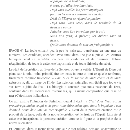
le parfum de la béatitude,
ô vous, qui allez être illuminés.
Déjà vous cueillez les fleurs mystiques,
pour en tresser les couronnes célestes.
Déjà de l'Esprit se répand le parfum.
Déjà vous vous tenez dans le vestibule de la
demeure royale,
Puissiez-vous être introduits par le roi !
Sous nos yeux, à présent, les arbres sont en
fleurs.
Qu'ils nous donnent de voir un fruit parfait.
»
[PAGE 6]
La foule envahit peu à peu le vaisseau, transformé en une mer de
lumières. Les candidats, attendent avec émoi, dans une joie nuptiale. Les lectures
bibliques vont se succéder, coupées de cantiques et de psaumes. Ultime
récapitulation de toute la catéchèse baptismale et de toute l'histoire du salut.
Le récit de la création, au livre de la Genèse, ouvre la veillée. L'Esprit de Dieu qui
plane sur le tohu-bohu primitif, tire des eaux la terre et tout ce qu'elle renferme,
finalement l'homme lui-même.
«
Eau, tu es la source de toute chose et de toute
existence
»,
dit un sage de l'Inde. Les sciences naturelles ont établi que toute vie
sur terre a jailli de l'eau. La biologie a constaté que nous naissons de l'eau,
contenue dans les membranes maternelles, qui a même composition que l'eau de
mer (Catéchisme hollandais).
Ce qui justifie l'intuition de Tertullien, quand il écrit :
«
C'est donc l'eau qui la
première produisit ce qui a vie pour nous faire saisir que, dans le baptême, l'eau
donne à notre âme une vie incorruptible.
»
L'eau de la première création est le
produit de la terre, celle de la nouvelle création est le fruit de l'Esprit. Liturgie et
catéchèse interprètent la première création comme la figure et la prophétie de la
nouvelle création.
Et Tertullien, dans la même ligne, joue sur le mot
Ichthys
, poisson, anagramme de